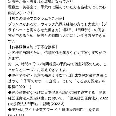
定着率が高く恵まれた環境となっており、
理容室・美容室で、手荒れに悩んでいた方も当社ではその心
配は少ないです!
【独自の研修プログラムをご用意】
ブランクがある方、ウィッグ業界未経験の方でも大丈夫!【プ
ライベートと両立させた働き方】週3日、1日5時間～の働き
方ができるため、家族との時間も大切にした働き方ができま
す☆
【お客様担当制で丁寧な接客】
お客様担当制のため、信頼関係を築きやすく丁寧な接客がで
きます。
お一人1時間30分～2時間程度の予約枠で個室対応のため、し
っかりとニーズにお応えできますよ。
◆厚生労働省・東京労働局より次世代育 成支援対策推進法に
基づく「 子育てサポート企業 」 として「くるみん認定」を
取得(2020.11)
◆経済産業省ならびに日本健康会議が共同で運営する「健康
経営優良法人認定制度」において、「健康経営優良法人 2022
(大規模法人部門)」に認定(2022.3)
◆第7回ホワイト企業アワード「 健康経営部門 」を受賞
(2021.11)