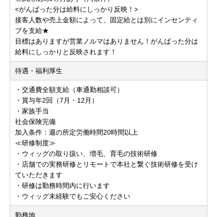
<がんばった分は給料にしっかり反映！>
接客人数や売上金額によって、固定給とは別にインセンティ
ブを支給★
目標はありますが営業ノルマはありません！がんばった分は
給料にしっかりと反映されます！
待遇・福利厚生
・交通費全額支給（車通勤相談可）
・賞与年2回（7月・12月）
・家族手当
社会保険完備
加入条件：週の所定労働時間20時間以上
≪研修制度≫
・ウィッグの取り扱い、増毛、育毛の技術研修
・店舗での実務研修とリモートで本社と繋ぐ技術研修を受け
ていただきます
・研修は勤務時間内に行います
・ウィッグ未経験でもご安心ください
勤務地