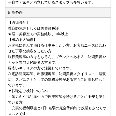
子育て・家事と両立しているスタッフも多数います。
応募条件
【必須条件】
理容師免許もしくは美容師免許
★理・美容室での実務経験、1年以上
【求める人物像】
お客様に喜んで頂ける仕事をしたい方、お客様ニーズに合わ
せた丁寧な接客をしたい方
現役美容師の方はもちろん、ブランクのある方、訪問美容や
カット専門店経験者の方まで、
幅広いキャリアの方が活躍しています。
在宅訪問美容師、出張理容師、訪問美容スタイリスト、理髪
店、スパニストとしての勤務経験がある方もご応募お待ちし
ています。
▼転職をご検討中の方へ
・体力面や福利厚生面で理美容師を続けることに不安を感じ
ている方
・充実の福利厚生と1日5名弱の完全予約制で残業も少なくオ
ススメです！