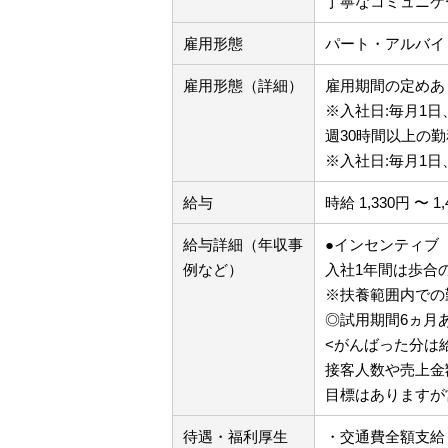
丁寧なコミュニケ
雇用形態
パート・アルバイ
雇用形態（詳細）
雇用期間の定めあり
※入社日:毎月1日
週30時間以上の勤
※入社日:毎月1日
給与
時給 1,330円 〜 1
給与詳細（年収事
●インセンティブ
例など）
入社1年間は歩合の
※扶養範囲内での
◎試用期間6ヵ月
<がんばった分は
接客人数や売上金
目標はありますが
待遇・福利厚生
・交通費全額支給