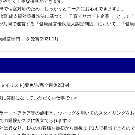
きやすく丁寧な接客ができます。
約枠で個室対応のため、しっかりとニーズにお応えできますよ。
 成支援対策推進法に基づく「 子育てサポート企業 」 として「くるみ
共同で運営する「健康経営優良法人認定制度」において、「健康経営優
部門 」を受賞(2021.11)
タイリスト)要免許/完全週休2日制
様に笑顔になっていただくお仕事です>
ラー、ヘアケア等の施術と、ウィッグを用いてのスタイリングをお
での経験がスグに役立てられます☆
とは異なり、1人のお客様を最初から最後まで1人で担当できるの