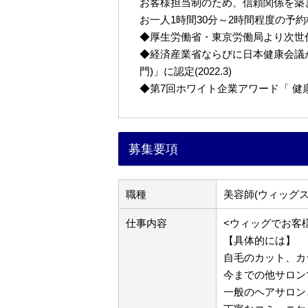
お客様担当制のため、信頼関係を築
お一人1時間30分～2時間程度の予
◆厚生労働省・東京労働局より次世代育
◆経済産業省ならびに日本健康会議が
門)」に認定(2022.3)
◆第7回ホワイト企業アワード「 健康経営
募集要項
職種
美容師(ウィッグス
仕事内容
<ウィッグでお客
【具体的には】
自毛のカット、カ
今までの他サロン
一般のヘアサロン