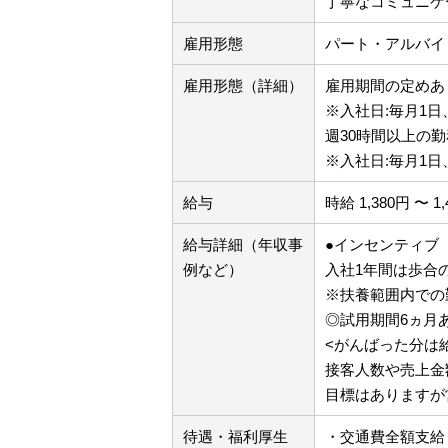
丁寧なコミュニケ
雇用形態
パート・アルバイ
雇用形態（詳細）
雇用期間の定めあり
※入社日:毎月1日
週30時間以上の勤
※入社日:毎月1日
給与
時給 1,380円 〜 1
給与詳細（年収事
●インセンティブ
例など）
入社1年間は歩合の
※扶養範囲内での
◎試用期間6ヵ月
<がんばった分は
接客人数や売上金
目標はありますが
待遇・福利厚生
・交通費全額支給