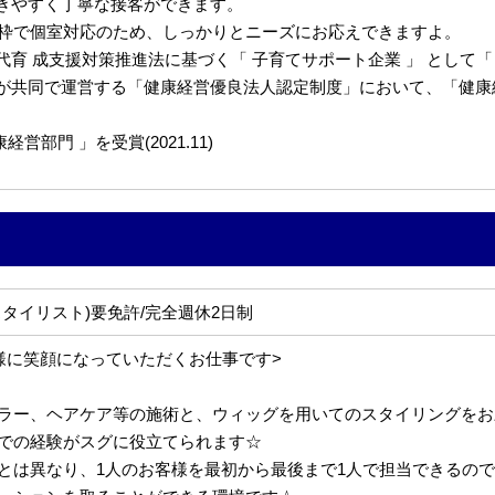
きやすく丁寧な接客ができます。
約枠で個室対応のため、しっかりとニーズにお応えできますよ。
 成支援対策推進法に基づく「 子育てサポート企業 」 として「くるみ
共同で運営する「健康経営優良法人認定制度」において、「健康経営優
部門 」を受賞(2021.11)
タイリスト)要免許/完全週休2日制
様に笑顔になっていただくお仕事です>
ラー、ヘアケア等の施術と、ウィッグを用いてのスタイリングをお
での経験がスグに役立てられます☆
とは異なり、1人のお客様を最初から最後まで1人で担当できるの