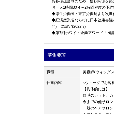
お客様担当制のため、信頼関係を築
お一人1時間30分～2時間程度の予
◆厚生労働省・東京労働局より次世代育
◆経済産業省ならびに日本健康会議が
門)」に認定(2022.3)
◆第7回ホワイト企業アワード「 健康経営
募集要項
職種
美容師(ウィッグス
仕事内容
<ウィッグでお客
【具体的には】
自毛のカット、カ
今までの他サロン
一般のヘアサロン