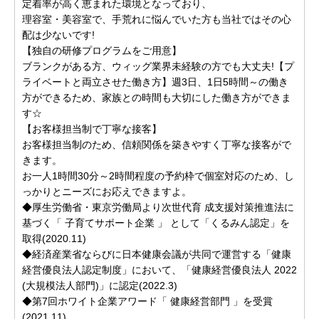
定着率が高く恵まれた環境となっており、
理容室・美容室で、手荒れに悩んでいた方も当社ではその心
配は少ないです!
【独自の研修プログラムをご用意】
ブランクがある方、ウィッグ業界未経験の方でも大丈夫!【プ
ライベートと両立させた働き方】週3日、1日5時間～の働き
方ができるため、家族との時間も大切にした働き方ができま
す☆
【お客様担当制で丁寧な接客】
お客様担当制のため、信頼関係を築きやすく丁寧な接客がで
きます。
お一人1時間30分～2時間程度の予約枠で個室対応のため、し
っかりとニーズにお応えできますよ。
◆厚生労働省・東京労働局より次世代育 成支援対策推進法に
基づく「 子育てサポート企業 」 として「くるみん認定」を
取得(2020.11)
◆経済産業省ならびに日本健康会議が共同で運営する「健康
経営優良法人認定制度」において、「健康経営優良法人 2022
(大規模法人部門)」に認定(2022.3)
◆第7回ホワイト企業アワード「 健康経営部門 」を受賞
(2021.11)