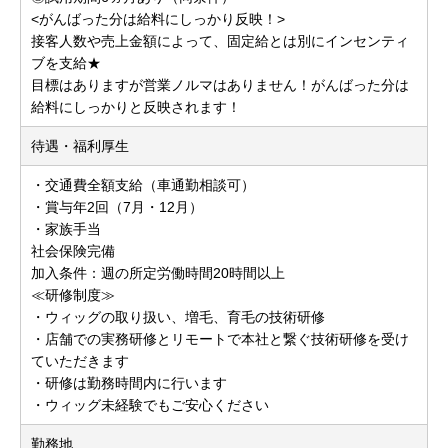
<がんばった分は給料にしっかり反映！>
接客人数や売上金額によって、固定給とは別にインセンティ
ブを支給★
目標はありますが営業ノルマはありません！がんばった分は
給料にしっかりと反映されます！
待遇・福利厚生
・交通費全額支給（車通勤相談可）
・賞与年2回（7月・12月）
・家族手当
社会保険完備
加入条件：週の所定労働時間20時間以上
≪研修制度≫
・ウィッグの取り扱い、増毛、育毛の技術研修
・店舗での実務研修とリモートで本社と繋ぐ技術研修を受け
ていただきます
・研修は勤務時間内に行います
・ウィッグ未経験でもご安心ください
勤務地