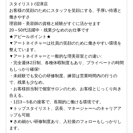
スタイリスト/沼津店
お客様の笑顔のためにスタッフを笑顔にする、手厚い待遇と
働きやすさ
理容師・美容師の資格と経験がすぐに活かせます
20～50代活躍中・残業少なめのお仕事です
★アピールポイント★
▼アートネイチャーは社員の笑顔のために働きやすい環境を
整えています。
▼アートネイチャーと一般的な理美容室との違い:
・完全週休2日制、各種休暇制度もあり、プライベートの時間
もしっかり確保!
・未経験でも安心の研修制度。練習は営業時間内の行うの
で、残業も少なめ。
・お客様担当制で個室サロンのため、お客様とじっくり向き
合える。
・1日3～5名の接客で、長期的に働ける環境です。
▼トップスタイリスト、店長、マネージャーへのキャリアア
ップも可能
▼きめ細かい研修制度あり、入社後のフォローもしっかりし
ます。