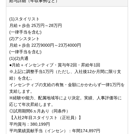
給与詳細（年収事例など）
(1)スタイリスト
月給＋歩合 25万円～28万円
(一律手当を含む)
(2)アシスタント
月給＋歩合 22万9000円～23万4000円
(一律手当を含む)
(1)(2)共通
●月給＋インセンティブ・賞与年2回・昇給年1回
※上記に調整手当1万円（ただし、入社後12か月間に限り支
給）を含む。
インセンティブの支給の有無・金額にかかわらず一律1万円を
支給します。
※経験や能力、配属地域等により決定。実績、人事評価等に
応じて年次昇給します。
◎試用期間6ヵ月あり（同条件）
【入社2年目スタイリスト（正社員）】
平均賞与：380,199円
平均業績貢献手当（インセン）：年間174,897円