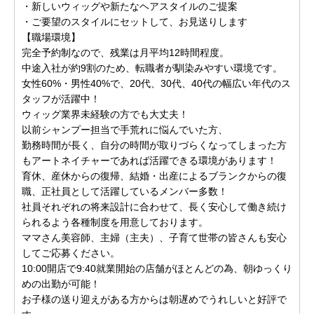
・新しいウィッグや新たなヘアスタイルのご提案
・ご要望のスタイルにセットして、お見送りします
【職場環境】
完全予約制なので、残業は月平均12時間程度。
中途入社が約9割のため、転職者が馴染みやすい環境です。
女性60%・男性40%で、20代、30代、40代の幅広い年代のス
タッフが活躍中！
ウィッグ業界未経験の方でも大丈夫！
以前シャンプー担当で手荒れに悩んでいた方、
勤務時間が長く、自分の時間が取りづらくなってしまった方
もアートネイチャーであれば活躍できる環境があります！
育休、産休からの復帰、結婚・出産によるブランクからの復
職、正社員として活躍しているメンバー多数！
社員それぞれの将来設計に合わせて、長く安心して働き続け
られるよう各種制度を用意しております。
ママさん美容師、主婦（主夫）、子育て世帯の皆さんも安心
してご応募ください。
10:00開店で9:40就業開始の店舗がほとんどの為、朝ゆっくり
めの出勤が可能！
お子様の送り迎えがある方からは朝遅めでうれしいと好評で