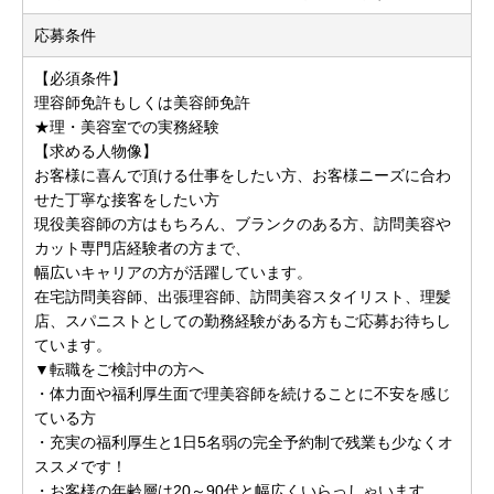
応募条件
【必須条件】
理容師免許もしくは美容師免許
★理・美容室での実務経験
【求める人物像】
お客様に喜んで頂ける仕事をしたい方、お客様ニーズに合わ
せた丁寧な接客をしたい方
現役美容師の方はもちろん、ブランクのある方、訪問美容や
カット専門店経験者の方まで、
幅広いキャリアの方が活躍しています。
在宅訪問美容師、出張理容師、訪問美容スタイリスト、理髪
店、スパニストとしての勤務経験がある方もご応募お待ちし
ています。
▼転職をご検討中の方へ
・体力面や福利厚生面で理美容師を続けることに不安を感じ
ている方
・充実の福利厚生と1日5名弱の完全予約制で残業も少なくオ
ススメです！
・お客様の年齢層は20～90代と幅広くいらっしゃいます。