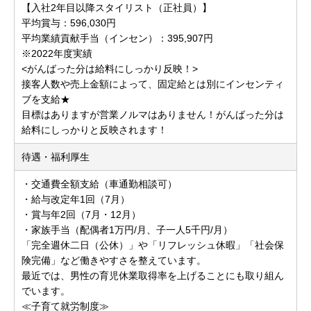
【入社2年目以降スタイリスト（正社員）】
平均賞与：596,030円
平均業績貢献手当（インセン）：395,907円
※2022年度実績
<がんばった分は給料にしっかり反映！>
接客人数や売上金額によって、固定給とは別にインセンティ
ブを支給★
目標はありますが営業ノルマはありません！がんばった分は
給料にしっかりと反映されます！
待遇・福利厚生
・交通費全額支給（車通勤相談可）
・給与改定年1回（7月）
・賞与年2回（7月・12月）
・家族手当（配偶者1万円/月、子一人5千円/月）
「完全週休二日（公休）」や「リフレッシュ休暇」「社会保
険完備」など働きやすさを整えています。
最近では、男性の育児休業取得率を上げることにも取り組ん
でいます。
≪子育て就労制度≫