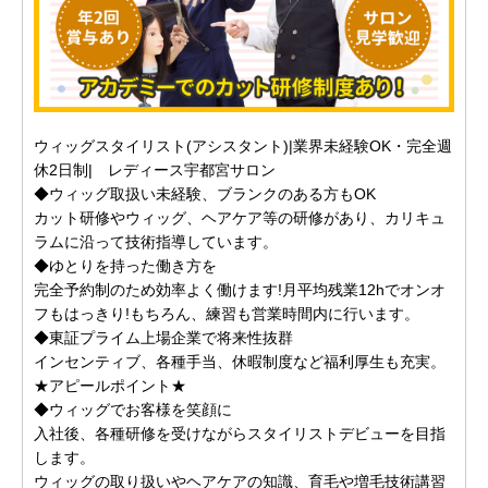
ウィッグスタイリスト(アシスタント)|業界未経験OK・完全週
休2日制| レディース宇都宮サロン
◆ウィッグ取扱い未経験、ブランクのある方もOK
カット研修やウィッグ、ヘアケア等の研修があり、カリキュ
ラムに沿って技術指導しています。
◆ゆとりを持った働き方を
完全予約制のため効率よく働けます!月平均残業12hでオンオ
フもはっきり!もちろん、練習も営業時間内に行います。
◆東証プライム上場企業で将来性抜群
インセンティブ、各種手当、休暇制度など福利厚生も充実。
★アピールポイント★
◆ウィッグでお客様を笑顔に
入社後、各種研修を受けながらスタイリストデビューを目指
します。
ウィッグの取り扱いやヘアケアの知識、育毛や増毛技術講習