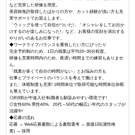
など充実した研修を用意。
美容師免許取得したばかりの方や、カット経験が浅い方も充
実サポートでお迎えします。
「ウィッグを使って自信がついた!」「オシャレをしてお出か
けするのが楽しみになった!」など、お客様の笑顔を演出する
やりがいのあるお仕事です。
◆ワークライフバランスを重視したい方にぴったり
完全予約制のため、1日の残業は平均20~30分程度。
研修も営業時間内のため、夜遅い時間までの練習もありませ
ん。
「残業が多くて自分の時間がない」とお悩みの方も
仕事とプライベートのバランスを考えて働けます。
また、休暇制度も充実! 1時間単位で取得可能な時間単位休暇
も整えています。
◎約9割が中途入社!転職者も馴染みやすい環境です!
◎女性60%:男性40%、20代～50代の幅広い年代のスタッフが
活躍中!
◆応募の流れ
応募 → Web応募書類による書類選考 → 面接1回(適性検
査) → 採用