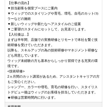
【仕事の流れ】
▼担当顧客を個室ブースにご案内
▼ウィッグでのスタイリングや育毛、増毛、自毛のカット/カ
ラーなどの施術
▼新しいウィッグや新たなヘアスタイルのご提案
▼ご要望のスタイルにセットして、お見送りします。
【入社後は...】
まずは半年間、店舗での実務研修とリモートで本社を繋ぐ技
術研修を受けていただきます。
以降も、スキルアップの為の技術研修やマネジメント研修な
ども用意しています。
ウィッグ未経験の方も基本からしっかり習得できる充実の環
境です。
<技術研修>
2ヵ月間のカット講習があるため、アシスタントキャリアの方
もご安心ください。
シャンプー、カラーや増毛、育毛の研修を行い、スタイリス
トデビュー後はウィッグのお客様を担当していただきます。
★研修は営業時間内に行います。
雇用形態