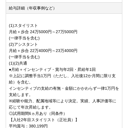
給与詳細（年収事例など）
(1)スタイリスト
月給＋歩合 24万5000円～27万5000円
(一律手当を含む)
(2)アシスタント
月給＋歩合 22万4000円～23万4000円
(一律手当を含む)
(1)(2)共通
●月給＋インセンティブ・賞与年2回・昇給年1回
※上記に調整手当1万円（ただし、入社後12か月間に限り支
給）を含む。
インセンティブの支給の有無・金額にかかわらず一律1万円を
支給します。
※経験や能力、配属地域等により決定。実績、人事評価等に
応じて年次昇給します。
◎試用期間6ヵ月あり（同条件）
【入社2年目スタイリスト（正社員）】
平均賞与：380,199円