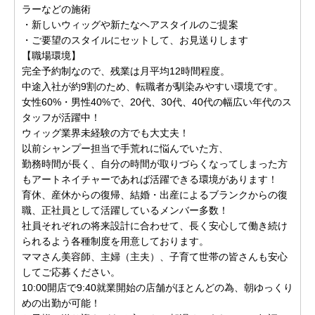
ラーなどの施術
・新しいウィッグや新たなヘアスタイルのご提案
・ご要望のスタイルにセットして、お見送りします
【職場環境】
完全予約制なので、残業は月平均12時間程度。
中途入社が約9割のため、転職者が馴染みやすい環境です。
女性60%・男性40%で、20代、30代、40代の幅広い年代のス
タッフが活躍中！
ウィッグ業界未経験の方でも大丈夫！
以前シャンプー担当で手荒れに悩んでいた方、
勤務時間が長く、自分の時間が取りづらくなってしまった方
もアートネイチャーであれば活躍できる環境があります！
育休、産休からの復帰、結婚・出産によるブランクからの復
職、正社員として活躍しているメンバー多数！
社員それぞれの将来設計に合わせて、長く安心して働き続け
られるよう各種制度を用意しております。
ママさん美容師、主婦（主夫）、子育て世帯の皆さんも安心
してご応募ください。
10:00開店で9:40就業開始の店舗がほとんどの為、朝ゆっくり
めの出勤が可能！