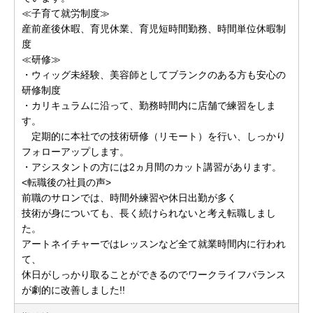
≪子育て就労制度≫
産前産後休暇、育児休業、育児短時間勤務、時間単位休暇制
度
≪研修≫
・ウィッグ未経験、美容師としてブランクのある方も安心の
研修制度
・カリキュラムに沿って、勤務時間内に店舗で練習をしま
す。
定期的に本社での技術研修（リモート）を行い、しっかり
フォローアップします。
・アシスタントの方には2ヵ月間のカット講習があります。
<転職後の社員の声>
前職のサロンでは、時間外練習や休日出勤が多く
技術が身についても、長く続けられないと考え転職しまし
た。
アートネイチャーではレッスンなど全て就業時間内に行われ
て、
休日がしっかり取ることができるのでワークライフバランス
が劇的に改善しました!!