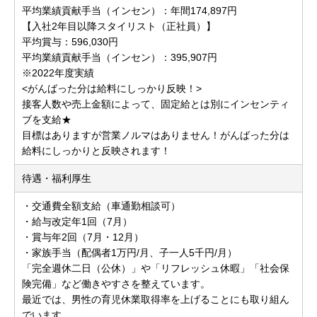
平均業績貢献手当（インセン）：年間174,897円
【入社2年目以降スタイリスト（正社員）】
平均賞与：596,030円
平均業績貢献手当（インセン）：395,907円
※2022年度実績
<がんばった分は給料にしっかり反映！>
接客人数や売上金額によって、固定給とは別にインセンティ
ブを支給★
目標はありますが営業ノルマはありません！がんばった分は
給料にしっかりと反映されます！
待遇・福利厚生
・交通費全額支給（車通勤相談可）
・給与改定年1回（7月）
・賞与年2回（7月・12月）
・家族手当（配偶者1万円/月、子一人5千円/月）
「完全週休二日（公休）」や「リフレッシュ休暇」「社会保
険完備」など働きやすさを整えています。
最近では、男性の育児休業取得率を上げることにも取り組ん
でいます。