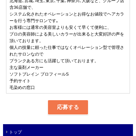
北海道､宮城､埼玉､東京､千葉､神奈川､大阪など、グループ店
含36店舗で、
システム化されたオペレーションとお得なお値段でヘアカラ
ーを行う専門サロンです｡
お客様には通常の美容室よりも安くて早くて便利に、
プロの美容師による美しいカラーが出来ると大変好評の声を
頂いております。
個人の技量に頼った仕事ではなくオペレーション型で管理さ
れたサロンなので
ブランクある方にも活躍して頂いております。
主な薬剤メーカー
ソフトブレイン プロフィールS
予約サイト
毛染めの窓口
応募する
トップ