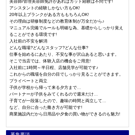
美容師/管理美容師免許があればカット経験は不問です!
アシスタントの経験しかない方もOK!
20年以上ブランクがある方ももちろんOK!
その理由は研修制度などの教育体制が万全だから♪
マニュアル完備でルールも明確な為、基礎からしっかり覚え
ることができる環境です!
入社前の不安を解消
どんな職場?どんなスタッフ?どんな仕事?
仕事を始めるにあたり、不安な事が沢山あると思います。
そこで当店では、体験入店の機会をご用意!
入社前に1時間～半日程、店舗見学が可能です♪
これからの職場を自分の目でしっかり見ることができます。
プライベートと両立
子供が学校から帰って来る夕方まで…
パートナーが子供をみてくれるので週末だけ…
子育てが一段落したので、趣味の時間と両立して…
など、自分に合った働き方が可能です!
商業施設内だから日用品や夕食の買い物ができるのも魅力!
募集要項