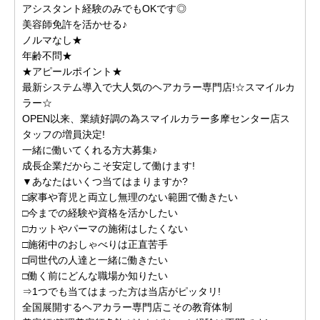
アシスタント経験のみでもOKです◎
美容師免許を活かせる♪
ノルマなし★
年齢不問★
★アピールポイント★
最新システム導入で大人気のヘアカラー専門店!☆スマイルカ
ラー☆
OPEN以来、業績好調の為スマイルカラー多摩センター店ス
タッフの増員決定!
一緒に働いてくれる方大募集♪
成長企業だからこそ安定して働けます!
▼あなたはいくつ当てはまりますか?
□家事や育児と両立し無理のない範囲で働きたい
□今までの経験や資格を活かしたい
□カットやパーマの施術はしたくない
□施術中のおしゃべりは正直苦手
□同世代の人達と一緒に働きたい
□働く前にどんな職場か知りたい
⇒1つでも当てはまった方は当店がピッタリ!
全国展開するヘアカラー専門店こその教育体制