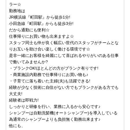
ラー☆
勤務地は
JR横浜線『町田駅』から徒歩1分!
小田急線『町田駅』からも徒歩3分!
だから通勤にも便利☆
仕事帰りにお買い物も出来ますよ☆
スタッフ同士も仲が良く幅広い世代のスタッフがチームとな
りお互いを助け合い楽しく働ける環境です☆
是非一緒にお客様を綺麗にして喜ばれるやりがいのある仕事
で働いてみませんか?
・ブランクOK!ほとんどの方がブランク有りです!
・商業施設内勤務で仕事帰りにお買い物も♪
・子育てに落ち着いた主婦(夫)も活躍できる!
経験が少なく技術に自信がない方でもブランクがある方でも
大丈夫!
経験者は即戦力!
しっかりと研修を行い、業務に入るから安心です♪
シャンプーは自動洗髪機(オートシャンプー)を導入している
為通常のシャンプーよりも負担無く勤務出来ます♪
他にも、