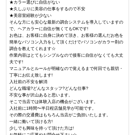
★カラー選びに自信がない
★久しぶりに美容の仕事をするので不安
★美容室経験が少ない
そんな方にも安心な最新の調合システムを導入していますの
で、ヘアカラーに自信が無くてもOKです!
お色は、お客様に自身に決めて頂き、お客様の選んだお色を
簡単なパソコン入力をして頂くだけでパソコンがカラー剤の
調合を教えてくれます☆
作業内容はとてもシンプルなので接客に自信がなくても大丈
夫です!
マニュアルとルールが明確なので覚えるまで何回でも親切・
丁寧にお伝え致します!
入社前の不安を解消
どんな職場?どんなスタッフ?どんな仕事?
不安な事が沢山あると思います。
そこで当店では体験入店の機会がございます。
入社前に1時間〜半日程店舗見学が可能です。
その際の交通費はもちろん当店がご負担いたします。
一緒に働いて頂ける方!
少しでも興味を持って頂けた方は!
お気軽にご応募やお問合せ下さい☆