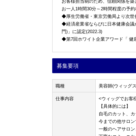
お客様担当制のため、信頼関係を築
お一人1時間30分～2時間程度の予
◆厚生労働省・東京労働局より次世代育
◆経済産業省ならびに日本健康会議が
門)」に認定(2022.3)
◆第7回ホワイト企業アワード「 健康経営
募集要項
職種
美容師(ウィッグス
仕事内容
<ウィッグでお客
【具体的には】
自毛のカット、カ
今までの他サロン
一般のヘアサロン