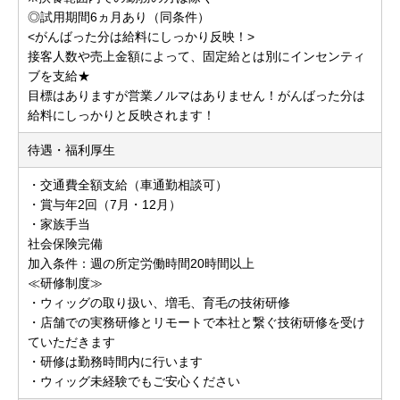
◎試用期間6ヵ月あり（同条件）
<がんばった分は給料にしっかり反映！>
接客人数や売上金額によって、固定給とは別にインセンティ
ブを支給★
目標はありますが営業ノルマはありません！がんばった分は
給料にしっかりと反映されます！
待遇・福利厚生
・交通費全額支給（車通勤相談可）
・賞与年2回（7月・12月）
・家族手当
社会保険完備
加入条件：週の所定労働時間20時間以上
≪研修制度≫
・ウィッグの取り扱い、増毛、育毛の技術研修
・店舗での実務研修とリモートで本社と繋ぐ技術研修を受け
ていただきます
・研修は勤務時間内に行います
・ウィッグ未経験でもご安心ください