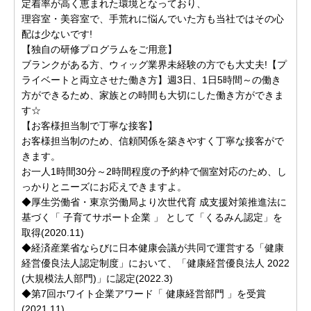
定着率が高く恵まれた環境となっており、
理容室・美容室で、手荒れに悩んでいた方も当社ではその心
配は少ないです!
【独自の研修プログラムをご用意】
ブランクがある方、ウィッグ業界未経験の方でも大丈夫!【プ
ライベートと両立させた働き方】週3日、1日5時間～の働き
方ができるため、家族との時間も大切にした働き方ができま
す☆
【お客様担当制で丁寧な接客】
お客様担当制のため、信頼関係を築きやすく丁寧な接客がで
きます。
お一人1時間30分～2時間程度の予約枠で個室対応のため、し
っかりとニーズにお応えできますよ。
◆厚生労働省・東京労働局より次世代育 成支援対策推進法に
基づく「 子育てサポート企業 」 として「くるみん認定」を
取得(2020.11)
◆経済産業省ならびに日本健康会議が共同で運営する「健康
経営優良法人認定制度」において、「健康経営優良法人 2022
(大規模法人部門)」に認定(2022.3)
◆第7回ホワイト企業アワード「 健康経営部門 」を受賞
(2021.11)