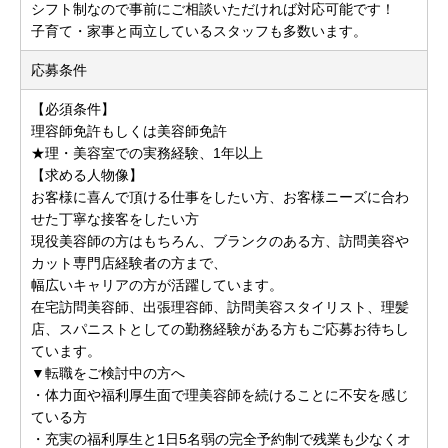
シフト制なので事前にご相談いただければ対応可能です！
子育て・家事と両立しているスタッフも多数います。
応募条件
【必須条件】
理容師免許もしくは美容師免許
★理・美容室での実務経験、1年以上
【求める人物像】
お客様に喜んで頂ける仕事をしたい方、お客様ニーズに合わ
せた丁寧な接客をしたい方
現役美容師の方はもちろん、ブランクのある方、訪問美容や
カット専門店経験者の方まで、
幅広いキャリアの方が活躍しています。
在宅訪問美容師、出張理容師、訪問美容スタイリスト、理髪
店、スパニストとしての勤務経験がある方もご応募お待ちし
ています。
▼転職をご検討中の方へ
・体力面や福利厚生面で理美容師を続けることに不安を感じ
ている方
・充実の福利厚生と1日5名弱の完全予約制で残業も少なくオ