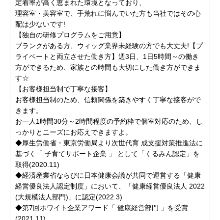
定着率が高く恵まれた環境となっており、
理容室・美容室で、手荒れに悩んでいた方も当社ではその心
配は少ないです!
【独自の研修プログラムをご用意】
ブランクがある方、ウィッグ業界未経験の方でも大丈夫!【プ
ライベートと両立させた働き方】週3日、1日5時間～の働き
方ができるため、家族との時間も大切にした働き方ができま
す☆
【お客様担当制で丁寧な接客】
お客様担当制のため、信頼関係を築きやすく丁寧な接客がで
きます。
お一人1時間30分～2時間程度の予約枠で個室対応のため、し
っかりとニーズにお応えできますよ。
◆厚生労働省・東京労働局より次世代育 成支援対策推進法に
基づく「 子育てサポート企業 」 として「くるみん認定」を
取得(2020.11)
◆経済産業省ならびに日本健康会議が共同で運営する「健康
経営優良法人認定制度」において、「健康経営優良法人 2022
(大規模法人部門)」に認定(2022.3)
◆第7回ホワイト企業アワード「 健康経営部門 」を受賞
(2021.11)