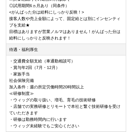
◎試用期間6ヵ月あり（同条件）
<がんばった分は給料にしっかり反映！>
接客人数や売上金額によって、固定給とは別にインセンティ
ブを支給★
目標はありますが営業ノルマはありません！がんばった分は
給料にしっかりと反映されます！
待遇・福利厚生
・交通費全額支給（車通勤相談可）
・賞与年2回（7月・12月）
・家族手当
社会保険完備
加入条件：週の所定労働時間20時間以上
≪研修制度≫
・ウィッグの取り扱い、増毛、育毛の技術研修
・店舗での実務研修とリモートで本社と繋ぐ技術研修を受け
ていただきます
・研修は勤務時間内に行います
・ウィッグ未経験でもご安心ください