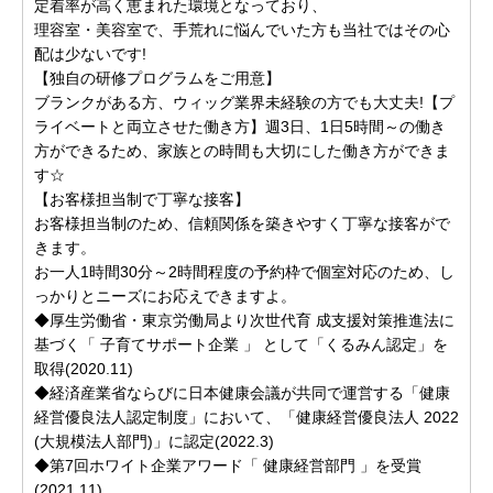
定着率が高く恵まれた環境となっており、
理容室・美容室で、手荒れに悩んでいた方も当社ではその心
配は少ないです!
【独自の研修プログラムをご用意】
ブランクがある方、ウィッグ業界未経験の方でも大丈夫!【プ
ライベートと両立させた働き方】週3日、1日5時間～の働き
方ができるため、家族との時間も大切にした働き方ができま
す☆
【お客様担当制で丁寧な接客】
お客様担当制のため、信頼関係を築きやすく丁寧な接客がで
きます。
お一人1時間30分～2時間程度の予約枠で個室対応のため、し
っかりとニーズにお応えできますよ。
◆厚生労働省・東京労働局より次世代育 成支援対策推進法に
基づく「 子育てサポート企業 」 として「くるみん認定」を
取得(2020.11)
◆経済産業省ならびに日本健康会議が共同で運営する「健康
経営優良法人認定制度」において、「健康経営優良法人 2022
(大規模法人部門)」に認定(2022.3)
◆第7回ホワイト企業アワード「 健康経営部門 」を受賞
(2021.11)