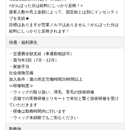
<がんばった分は給料にしっかり反映！>
接客人数や売上金額によって、固定給とは別にインセンティ
ブを支給★
目標はありますが営業ノルマはありません！がんばった分は
給料にしっかりと反映されます！
待遇・福利厚生
・交通費全額支給（車通勤相談可）
・賞与年2回（7月・12月）
・家族手当
社会保険完備
加入条件：週の所定労働時間20時間以上
≪研修制度≫
・ウィッグの取り扱い、増毛、育毛の技術研修
・店舗での実務研修とリモートで本社と繋ぐ技術研修を受け
ていただきます
・研修は勤務時間内に行います
・ウィッグ未経験でもご安心ください
勤務地