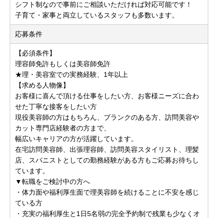
シフト制なので事前にご相談いただければ対応可能です！
子育て・家事と両立しているスタッフも多数います。
応募条件
【必須条件】
理容師免許もしくは美容師免許
★理・美容室での実務経験、1年以上
【求める人物像】
お客様に喜んで頂ける仕事をしたい方、お客様ニーズに合わ
せた丁寧な接客をしたい方
現役美容師の方はもちろん、ブランクのある方、訪問美容や
カット専門店経験者の方まで、
幅広いキャリアの方が活躍しています。
在宅訪問美容師、出張理容師、訪問美容スタイリスト、理髪
店、スパニストとしての勤務経験がある方もご応募お待ちし
ています。
▼転職をご検討中の方へ
・体力面や福利厚生面で理美容師を続けることに不安を感じ
ている方
・充実の福利厚生と1日5名弱の完全予約制で残業も少なくオ