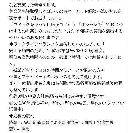
など充実した研修を用意。
美容師免許取得したばかりの方や、カット経験が浅い方も充
実サポートでお迎えします。
「ウィッグを使って自信がついた!」「オシャレをしてお出か
けするのが楽しみになった!」など、お客様の笑顔を演出する
やりがいのあるお仕事です。
◆ワークライフバランスを重視したい方にぴったり
完全予約制のため、1日の残業は平均20~30分程度。
研修も営業時間内のため、夜遅い時間までの練習もありませ
ん。
「残業が多くて自分の時間がない」とお悩みの方も
仕事とプライベートのバランスを考えて働けます。
また、休暇制度も充実! 1時間単位で取得可能な時間単位休暇
も整えています。
◎約9割が中途入社!転職者も馴染みやすい環境です!
◎女性60%:男性40%、20代～50代の幅広い年代のスタッフが
活躍中!
◆応募の流れ
応募 → Web応募書類による書類選考 → 面接1回(適性検
査) → 採用