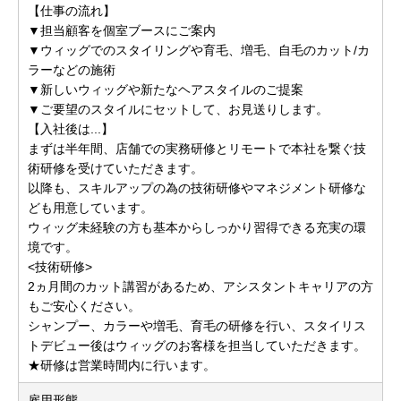
【仕事の流れ】
▼担当顧客を個室ブースにご案内
▼ウィッグでのスタイリングや育毛、増毛、自毛のカット/カ
ラーなどの施術
▼新しいウィッグや新たなヘアスタイルのご提案
▼ご要望のスタイルにセットして、お見送りします。
【入社後は...】
まずは半年間、店舗での実務研修とリモートで本社を繋ぐ技
術研修を受けていただきます。
以降も、スキルアップの為の技術研修やマネジメント研修な
ども用意しています。
ウィッグ未経験の方も基本からしっかり習得できる充実の環
境です。
<技術研修>
2ヵ月間のカット講習があるため、アシスタントキャリアの方
もご安心ください。
シャンプー、カラーや増毛、育毛の研修を行い、スタイリス
トデビュー後はウィッグのお客様を担当していただきます。
★研修は営業時間内に行います。
雇用形態