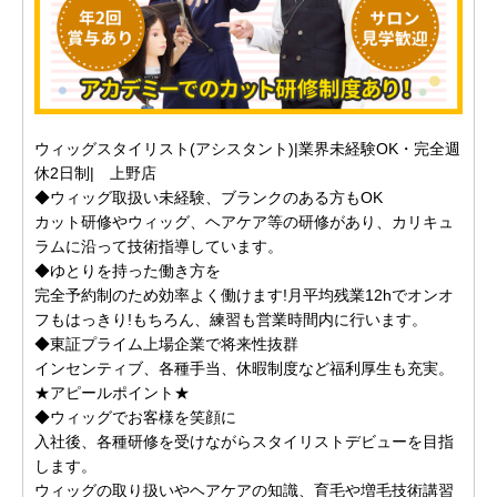
ウィッグスタイリスト(アシスタント)|業界未経験OK・完全週
休2日制| 上野店
◆ウィッグ取扱い未経験、ブランクのある方もOK
カット研修やウィッグ、ヘアケア等の研修があり、カリキュ
ラムに沿って技術指導しています。
◆ゆとりを持った働き方を
完全予約制のため効率よく働けます!月平均残業12hでオンオ
フもはっきり!もちろん、練習も営業時間内に行います。
◆東証プライム上場企業で将来性抜群
インセンティブ、各種手当、休暇制度など福利厚生も充実。
★アピールポイント★
◆ウィッグでお客様を笑顔に
入社後、各種研修を受けながらスタイリストデビューを目指
します。
ウィッグの取り扱いやヘアケアの知識、育毛や増毛技術講習