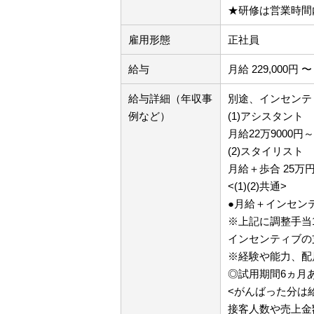
★研修は営業時間
雇用形態
正社員
給与
月給 229,000円 〜 
給与詳細（年収事
別途、インセンテ
例など）
(1)アシスタント
月給22万9000
(2)スタイリスト
月給＋歩合 25万
<(1)(2)共通>
●月給＋インセン
※上記に調整手当
インセンティブの
※経験や能力、配
◎試用期間6ヵ月
<がんばった分は
接客人数や売上金