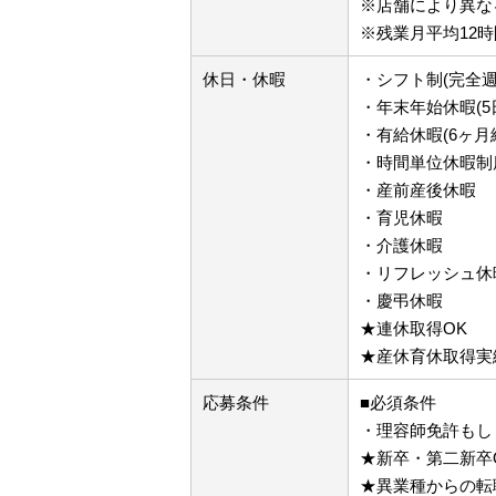
※店舗により異な
※残業月平均12時
休日・休暇
・シフト制(完全週
・年末年始休暇(5
・有給休暇(6ヶ月
・時間単位休暇制
・産前産後休暇
・育児休暇
・介護休暇
・リフレッシュ休暇
・慶弔休暇
★連休取得OK
★産休育休取得実
応募条件
■必須条件
・理容師免許もし
★新卒・第二新卒
★異業種からの転