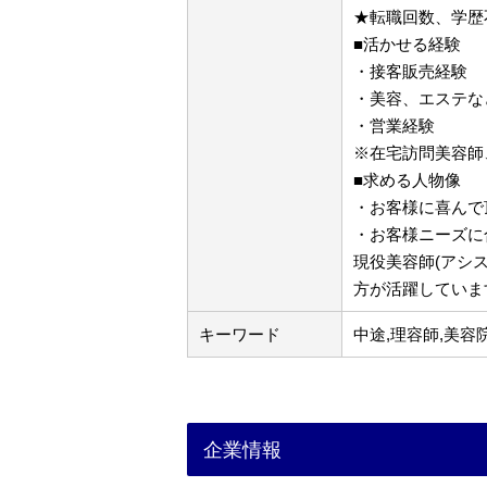
★転職回数、学歴
■活かせる経験
・接客販売経験
・美容、エステな
・営業経験
※在宅訪問美容師
■求める人物像
・お客様に喜んで
・お客様ニーズに
現役美容師(アシ
方が活躍していま
キーワード
中途,理容師,美容
企業情報