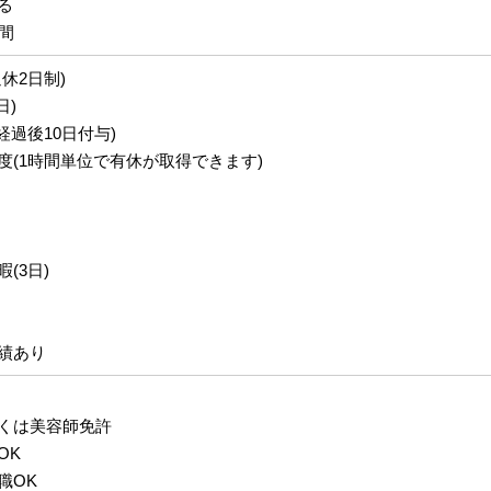
る
間
休2日制)
日)
経過後10日付与)
度(1時間単位で有休が取得できます)
(3日)
績あり
くは美容師免許
OK
職OK