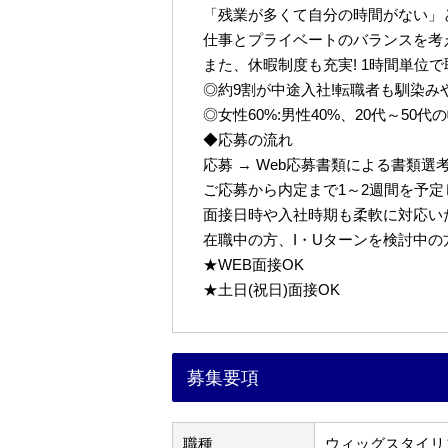
「残業が多くて自分の時間がない」
仕事とプライベートのバランスを考
また、休暇制度も充実! 1時間単位
◎約9割が中途入社!転職者も馴染み
◎女性60%:男性40%、20代～50
◆応募の流れ
応募 → Web応募書類による書類選考 
ご応募から内定まで1～2週間を予
面接日時や入社時期も柔軟に対応い
在職中の方、I・Uターンを検討中
★WEB面接OK
★土日(祝日)面接OK
募集要項
職種
ウィッグスタイリ