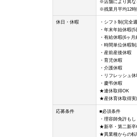
※店舗により異な
※残業月平均12時
休日・休暇
・シフト制(完全週
・年末年始休暇(5
・有給休暇(6ヶ月
・時間単位休暇制
・産前産後休暇
・育児休暇
・介護休暇
・リフレッシュ休暇
・慶弔休暇
★連休取得OK
★産休育休取得実
応募条件
■必須条件
・理容師免許もし
★新卒・第二新卒
★異業種からの転