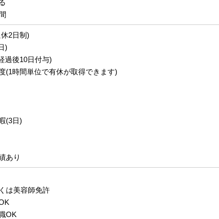
る
間
休2日制)
日)
経過後10日付与)
度(1時間単位で有休が取得できます)
(3日)
績あり
くは美容師免許
OK
職OK