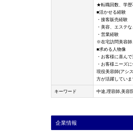
★転職回数、学歴
■活かせる経験
・接客販売経験
・美容、エステな
・営業経験
※在宅訪問美容師
■求める人物像
・お客様に喜んで
・お客様ニーズに
現役美容師(アシ
方が活躍していま
キーワード
中途,理容師,美容
企業情報