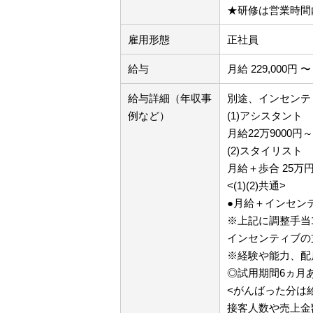
★研修は営業時間
雇用形態
正社員
給与
月給 229,000円 〜 
給与詳細（年収事
別途、インセンテ
例など）
(1)アシスタント
月給22万9000
(2)スタイリスト
月給＋歩合 25万
<(1)(2)共通>
●月給＋インセン
※上記に調整手当
インセンティブの
※経験や能力、配
◎試用期間6ヵ月
<がんばった分は
接客人数や売上金