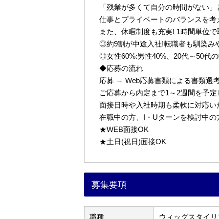
「残業が多くて自分の時間がない」
仕事とプライベートのバランスを考
また、休暇制度も充実! 1時間単位
◎約9割が中途入社!転職者も馴染み
◎女性60%:男性40%、20代～50
◆応募の流れ
応募 → Web応募書類による書類選考 
ご応募から内定まで1～2週間を予
面接日時や入社時期も柔軟に対応い
在職中の方、I・Uターンを検討中
★WEB面接OK
★土日(祝日)面接OK
募集要項
職種
ウィッグスタイリ