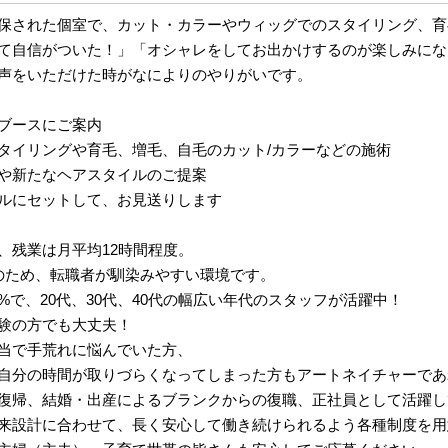
保された個室で、カット・カラーやウィッグでのスタイリング、育
て自信がついた！」「オシャレをしてお出かけするのが楽しみにな
声をいただけた時がなによりのやりがいです。
ブースにご案内
タイリングや育毛、増毛、自毛のカット/カラーなどの施術
や新たなヘアスタイルのご提案
ルにセットして、お見送りします
、残業は月平均12時間程度。
のため、転職者が馴染みやすい環境です。
0%で、20代、30代、40代の幅広い年代のスタッフが活躍中！
験の方でも大丈夫！
当で手荒れに悩んでいた方、
自分の時間が取りづらくなってしまった方もアートネイチャーであ
復帰、結婚・出産によるブランクからの復職、正社員として活躍し
来設計に合わせて、長く安心して働き続けられるよう各種制度を用