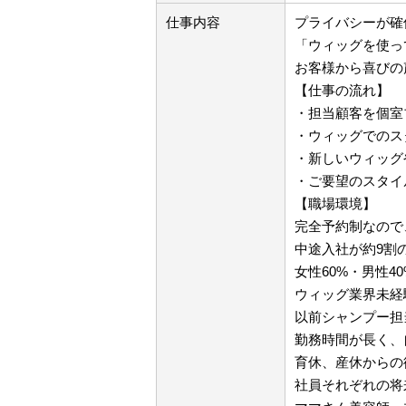
仕事内容
プライバシーが確
「ウィッグを使っ
お客様から喜びの
【仕事の流れ】
・担当顧客を個室
・ウィッグでのス
・新しいウィッグ
・ご要望のスタイ
【職場環境】
完全予約制なので
中途入社が約9割
女性60%・男性4
ウィッグ業界未経
以前シャンプー担
勤務時間が長く、
育休、産休からの
社員それぞれの将