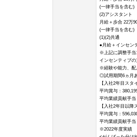
(一律手当を含む)
(2)アシスタント
月給＋歩合 22万90
(一律手当を含む)
(1)(2)共通
●月給＋インセン
※上記に調整手当
インセンティブの
※経験や能力、配
◎試用期間6ヵ月
【入社2年目スタ
平均賞与：380,19
平均業績貢献手当（
【入社2年目以降
平均賞与：596,03
平均業績貢献手当（
※2022年度実績
<がんばった分は