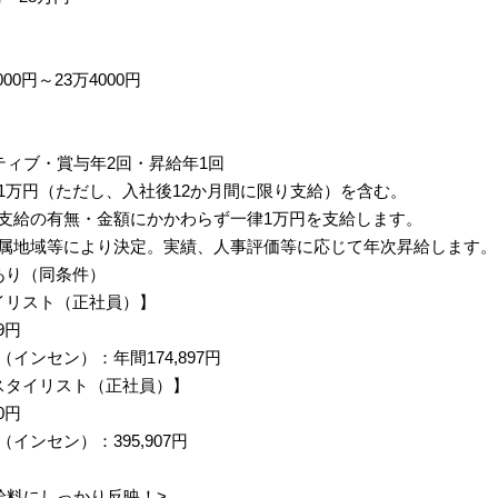
00円～23万4000円
ティブ・賞与年2回・昇給年1回
1万円（ただし、入社後12か月間に限り支給）を含む。
支給の有無・金額にかかわらず一律1万円を支給します。
属地域等により決定。実績、人事評価等に応じて年次昇給します。
あり（同条件）
イリスト（正社員）】
9円
インセン）：年間174,897円
スタイリスト（正社員）】
0円
インセン）：395,907円
給料にしっかり反映！>