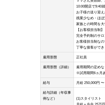
ママさん美容師、
10:00開店で9
お子様の送り迎え
残業少なめ・ほぼ
家族との時間を大
【お客様担当制】
完全予約制のサロ
お客様担当制なの
丁寧な接客ができ
雇用形態
正社員
雇用形態（詳細）
雇用期間の定め
※試用期間6ヵ月
給与
月給 250,000円 〜 
給与詳細（年収事
例など）
(1)スタイリスト
月給＋歩合 25万