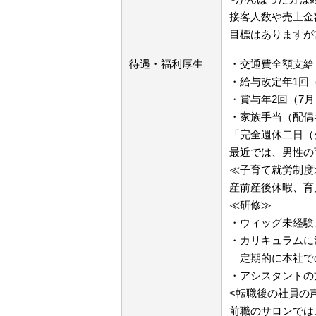
接客人数や売上金
目標はありますが
待遇・福利厚生
・交通費全額支給
・給与改定年1回
・賞与年2回（7月
・家族手当（配偶者
「完全週休二日（
最近では、男性の
≪子育て就労制度
産前産後休暇、育
≪研修≫
・ウィッグ未経験
・カリキュラムに
定期的に本社で
・アシスタントの
<転職後の社員の
前職のサロンでは