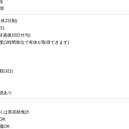
る
間
休2日制)
日)
経過後10日付与)
度(1時間単位で有休が取得できます)
(3日)
績あり
くは美容師免許
OK
職OK