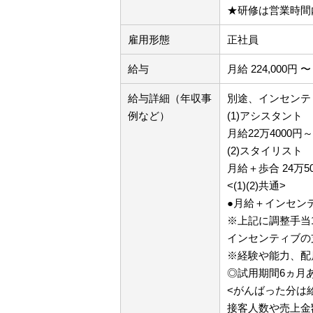
★研修は営業時間
雇用形態
正社員
給与
月給 224,000円 〜 
給与詳細（年収事
別途、インセンテ
例など）
(1)アシスタント
月給22万4000
(2)スタイリスト
月給＋歩合 24万
<(1)(2)共通>
●月給＋インセン
※上記に調整手当
インセンティブの
※経験や能力、配
◎試用期間6ヵ月
<がんばった分は
接客人数や売上金