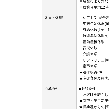
※店舗により異な
※残業月平均12時
休日・休暇
・シフト制(完全週
・年末年始休暇(5
・有給休暇(6ヶ月
・時間単位休暇制
・産前産後休暇
・育児休暇
・介護休暇
・リフレッシュ休暇
・慶弔休暇
★連休取得OK
★産休育休取得実
応募条件
■必須条件
・理容師免許もし
★新卒・第二新卒
★異業種からの転