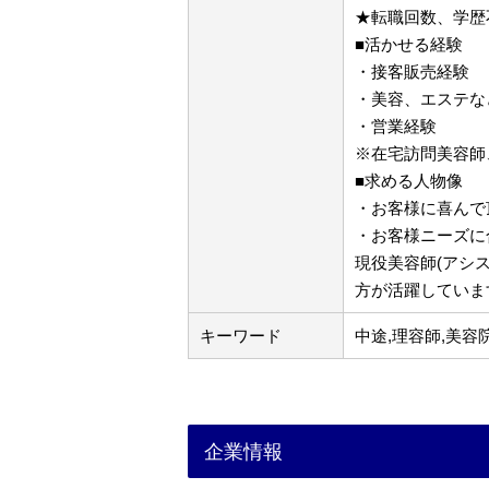
★転職回数、学歴
■活かせる経験
・接客販売経験
・美容、エステな
・営業経験
※在宅訪問美容師
■求める人物像
・お客様に喜んで
・お客様ニーズに
現役美容師(アシ
方が活躍していま
キーワード
中途,理容師,美容
企業情報