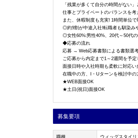
「残業が多くて自分の時間がない」
仕事とプライベートのバランスを考
また、休暇制度も充実! 1時間単位
◎約9割が中途入社!転職者も馴染み
◎女性60%:男性40%、20代～50
◆応募の流れ
応募 → Web応募書類による書類選考 
ご応募から内定まで1～2週間を予
面接日時や入社時期も柔軟に対応い
在職中の方、I・Uターンを検討中
★WEB面接OK
★土日(祝日)面接OK
募集要項
職種
ウィッグスタイリ