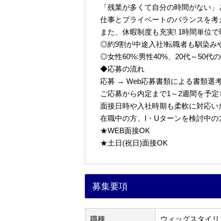
「残業が多くて自分の時間がない」
仕事とプライベートのバランスを考
また、休暇制度も充実! 1時間単位
◎約9割が中途入社!転職者も馴染み
◎女性60%:男性40%、20代～50
◆応募の流れ
応募 → Web応募書類による書類選考 
ご応募から内定まで1～2週間を予
面接日時や入社時期も柔軟に対応い
在職中の方、I・Uターンを検討中
★WEB面接OK
★土日(祝日)面接OK
募集要項
職種
ウィッグスタイリ