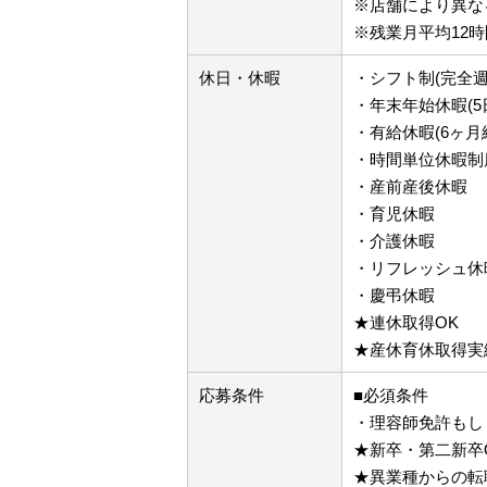
※店舗により異な
※残業月平均12時
休日・休暇
・シフト制(完全週
・年末年始休暇(5
・有給休暇(6ヶ月
・時間単位休暇制
・産前産後休暇
・育児休暇
・介護休暇
・リフレッシュ休暇
・慶弔休暇
★連休取得OK
★産休育休取得実
応募条件
■必須条件
・理容師免許もし
★新卒・第二新卒
★異業種からの転