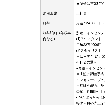
★研修は営業時間
雇用形態
正社員
給与
月給 224,000円 〜 
給与詳細（年収事
別途、インセンテ
例など）
(1)アシスタント
月給22万4000
(2)スタイリスト
月給＋歩合 24万
<(1)(2)共通>
●月給＋インセン
※上記に調整手当
インセンティブの
※経験や能力、配
◎試用期間6ヵ月
<がんばった分は
接客人数や売上金