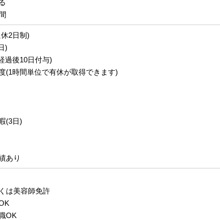
る
間
休2日制)
日)
経過後10日付与)
度(1時間単位で有休が取得できます)
(3日)
績あり
くは美容師免許
OK
職OK