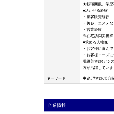
★転職回数、学歴
■活かせる経験
・接客販売経験
・美容、エステな
・営業経験
※在宅訪問美容師
■求める人物像
・お客様に喜んで
・お客様ニーズに
現役美容師(アシ
方が活躍していま
キーワード
中途,理容師,美容
企業情報