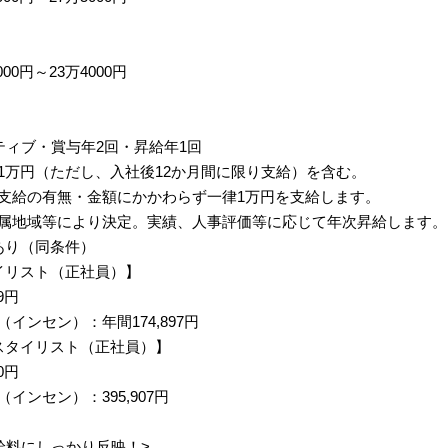
00円～23万4000円
ティブ・賞与年2回・昇給年1回
1万円（ただし、入社後12か月間に限り支給）を含む。
支給の有無・金額にかかわらず一律1万円を支給します。
属地域等により決定。実績、人事評価等に応じて年次昇給します。
あり（同条件）
イリスト（正社員）】
9円
インセン）：年間174,897円
スタイリスト（正社員）】
0円
インセン）：395,907円
給料にしっかり反映！>