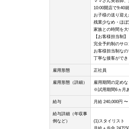
ママさん美容師、
10:00開店で9
お子様の送り迎え
残業少なめ・ほぼ
家族との時間を大
【お客様担当制】
完全予約制のサロ
お客様担当制なの
丁寧な接客ができ
雇用形態
正社員
雇用形態（詳細）
雇用期間の定め
※試用期間6ヵ月
給与
月給 240,000円 〜 
給与詳細（年収事
例など）
(1)スタイリスト
月給＋歩合 24万50