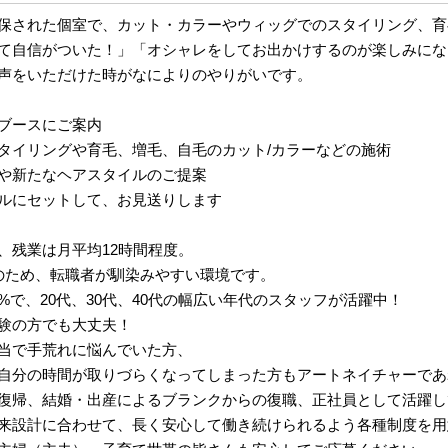
保された個室で、カット・カラーやウィッグでのスタイリング、育
て自信がついた！」「オシャレをしてお出かけするのが楽しみにな
声をいただけた時がなによりのやりがいです。
ブースにご案内
タイリングや育毛、増毛、自毛のカット/カラーなどの施術
や新たなヘアスタイルのご提案
ルにセットして、お見送りします
、残業は月平均12時間程度。
のため、転職者が馴染みやすい環境です。
0%で、20代、30代、40代の幅広い年代のスタッフが活躍中！
験の方でも大丈夫！
当で手荒れに悩んでいた方、
自分の時間が取りづらくなってしまった方もアートネイチャーであ
復帰、結婚・出産によるブランクからの復職、正社員として活躍し
来設計に合わせて、長く安心して働き続けられるよう各種制度を用