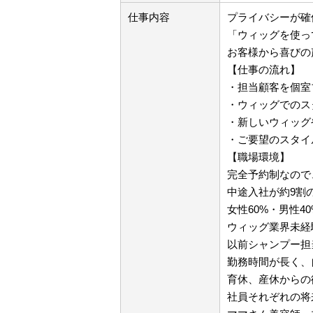
仕事内容
プライバシーが確
「ウィッグを使っ
お客様から喜びの
【仕事の流れ】
・担当顧客を個室
・ウィッグでのス
・新しいウィッグ
・ご要望のスタイ
【職場環境】
完全予約制なので
中途入社が約9割
女性60%・男性4
ウィッグ業界未経
以前シャンプー担
勤務時間が長く、
育休、産休からの
社員それぞれの将