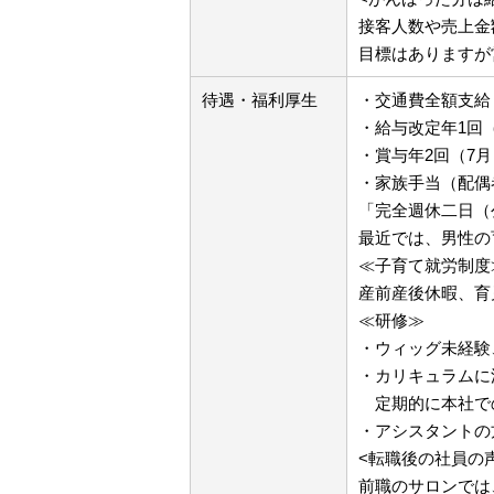
接客人数や売上金
目標はありますが
待遇・福利厚生
・交通費全額支給
・給与改定年1回
・賞与年2回（7月
・家族手当（配偶者
「完全週休二日（
最近では、男性の
≪子育て就労制度
産前産後休暇、育
≪研修≫
・ウィッグ未経験
・カリキュラムに
定期的に本社で
・アシスタントの
<転職後の社員の
前職のサロンでは