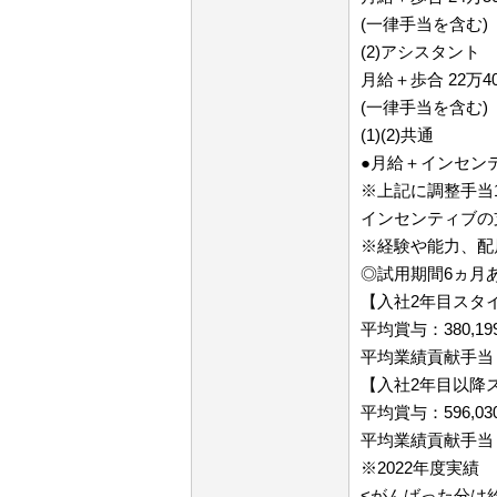
(一律手当を含む)
(2)アシスタント
月給＋歩合 22万40
(一律手当を含む)
(1)(2)共通
●月給＋インセン
※上記に調整手当
インセンティブの
※経験や能力、配
◎試用期間6ヵ月
【入社2年目スタ
平均賞与：380,19
平均業績貢献手当（
【入社2年目以降
平均賞与：596,03
平均業績貢献手当（
※2022年度実績
<がんばった分は