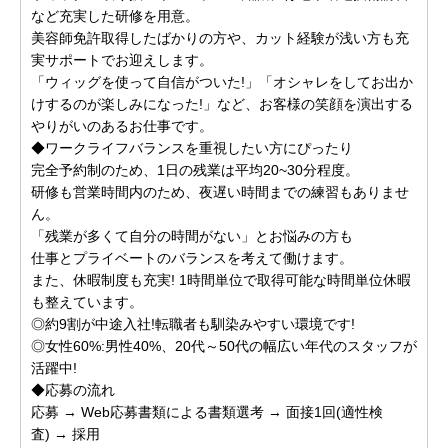
など充実した研修を用意。
美容師免許取得したばかりの方や、カット経験が浅い方も充
実サポートでお迎えします。
「ウィッグを使って自信がついた!」「オシャレをしてお出か
けするのが楽しみになった!」など、お客様の笑顔を演出する
やりがいのあるお仕事です。
◆ワークライフバランスを重視したい方にぴったり
完全予約制のため、1日の残業は平均20~30分程度。
研修も営業時間内のため、夜遅い時間までの練習もありませ
ん。
「残業が多くて自分の時間がない」とお悩みの方も
仕事とプライベートのバランスを考えて働けます。
また、休暇制度も充実! 1時間単位で取得可能な時間単位休暇
も整えています。
◎約9割が中途入社!転職者も馴染みやすい環境です!
◎女性60%:男性40%、20代～50代の幅広い年代のスタッフが
活躍中!
◆応募の流れ
応募 → Web応募書類による書類選考 → 面接1回(適性検
査) → 採用