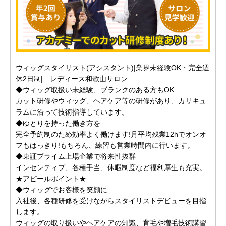
ウィッグスタイリスト(アシスタント)|業界未経験OK・完全週
休2日制| レディース和歌山サロン
◆ウィッグ取扱い未経験、ブランクのある方もOK
カット研修やウィッグ、ヘアケア等の研修があり、カリキュ
ラムに沿って技術指導しています。
◆ゆとりを持った働き方を
完全予約制のため効率よく働けます!月平均残業12hでオンオ
フもはっきり!もちろん、練習も営業時間内に行います。
◆東証プライム上場企業で将来性抜群
インセンティブ、各種手当、休暇制度など福利厚生も充実。
★アピールポイント★
◆ウィッグでお客様を笑顔に
入社後、各種研修を受けながらスタイリストデビューを目指
します。
ウィッグの取り扱いやヘアケアの知識、育毛や増毛技術講習