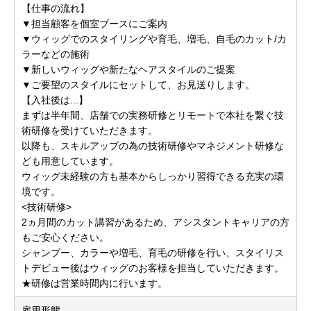
【仕事の流れ】
▼担当顧客を個室ブースにご案内
▼ウィッグでのスタイリングや育毛、増毛、自毛のカット/カ
ラーなどの施術
▼新しいウィッグや新たなヘアスタイルのご提案
▼ご要望のスタイルにセットして、お見送りします。
【入社後は...】
まずは半年間、店舗での実務研修とリモートで本社を繋ぐ技
術研修を受けていただきます。
以降も、スキルアップの為の技術研修やマネジメント研修な
ども用意しています。
ウィッグ未経験の方も基本からしっかり習得できる充実の環
境です。
<技術研修>
2ヵ月間のカット講習があるため、アシスタントキャリアの方
もご安心ください。
シャンプー、カラーや増毛、育毛の研修を行い、スタイリス
トデビュー後はウィッグのお客様を担当していただきます。
★研修は営業時間内に行います。
雇用形態