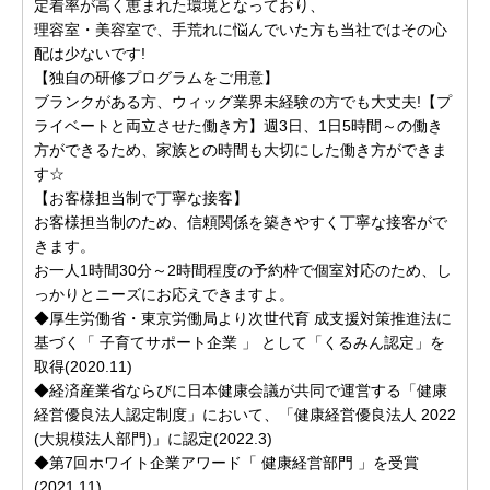
定着率が高く恵まれた環境となっており、
理容室・美容室で、手荒れに悩んでいた方も当社ではその心
配は少ないです!
【独自の研修プログラムをご用意】
ブランクがある方、ウィッグ業界未経験の方でも大丈夫!【プ
ライベートと両立させた働き方】週3日、1日5時間～の働き
方ができるため、家族との時間も大切にした働き方ができま
す☆
【お客様担当制で丁寧な接客】
お客様担当制のため、信頼関係を築きやすく丁寧な接客がで
きます。
お一人1時間30分～2時間程度の予約枠で個室対応のため、し
っかりとニーズにお応えできますよ。
◆厚生労働省・東京労働局より次世代育 成支援対策推進法に
基づく「 子育てサポート企業 」 として「くるみん認定」を
取得(2020.11)
◆経済産業省ならびに日本健康会議が共同で運営する「健康
経営優良法人認定制度」において、「健康経営優良法人 2022
(大規模法人部門)」に認定(2022.3)
◆第7回ホワイト企業アワード「 健康経営部門 」を受賞
(2021.11)