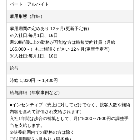
パート・アルバイト
雇用形態（詳細）
雇用期間の定めあり 12ヶ月(更新予定有)
※入社日:毎月1日、16日
週30時間以上の勤務が可能な方は時短契約社員（月給
165,000～）もご相談ください 12ヶ月(更新予定有)
※入社日:毎月1日、16日
給与
時給 1,330円 〜 1,430円
給与詳細（年収事例など）
●インセンティブ（売上に対してだけでなく、接客人数や施術
内容を含めて評価され支給されます）
入社1年間は歩合の補填として、月に5000～7500円の調整手
当を支給します。
※扶養範囲内での勤務の方は除く
◎試用期間6ヵ月あり（同条件）