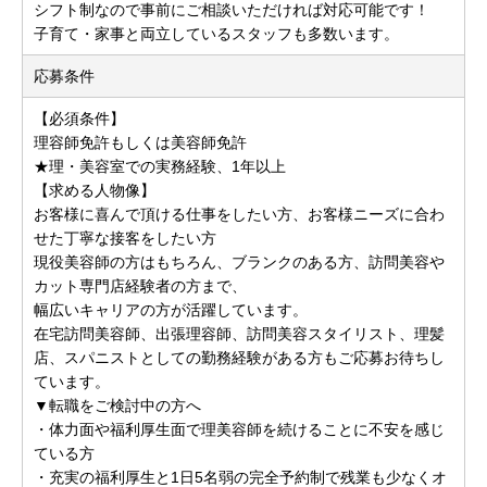
シフト制なので事前にご相談いただければ対応可能です！
子育て・家事と両立しているスタッフも多数います。
応募条件
【必須条件】
理容師免許もしくは美容師免許
★理・美容室での実務経験、1年以上
【求める人物像】
お客様に喜んで頂ける仕事をしたい方、お客様ニーズに合わ
せた丁寧な接客をしたい方
現役美容師の方はもちろん、ブランクのある方、訪問美容や
カット専門店経験者の方まで、
幅広いキャリアの方が活躍しています。
在宅訪問美容師、出張理容師、訪問美容スタイリスト、理髪
店、スパニストとしての勤務経験がある方もご応募お待ちし
ています。
▼転職をご検討中の方へ
・体力面や福利厚生面で理美容師を続けることに不安を感じ
ている方
・充実の福利厚生と1日5名弱の完全予約制で残業も少なくオ