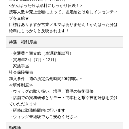
<がんばった分は給料にしっかり反映！>
接客人数や売上金額によって、固定給とは別にインセンティ
ブを支給★
目標はありますが営業ノルマはありません！がんばった分は
給料にしっかりと反映されます！
待遇・福利厚生
・交通費全額支給（車通勤相談可）
・賞与年2回（7月・12月）
・家族手当
社会保険完備
加入条件：週の所定労働時間20時間以上
≪研修制度≫
・ウィッグの取り扱い、増毛、育毛の技術研修
・店舗での実務研修とリモートで本社と繋ぐ技術研修を受け
ていただきます
・研修は勤務時間内に行います
・ウィッグ未経験でもご安心ください
勤務地