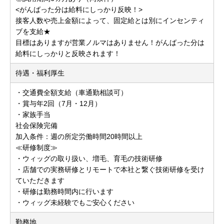
<がんばった分は給料にしっかり反映！>
接客人数や売上金額によって、固定給とは別にインセンティ
ブを支給★
目標はありますが営業ノルマはありません！がんばった分は
給料にしっかりと反映されます！
待遇・福利厚生
・交通費全額支給（車通勤相談可）
・賞与年2回（7月・12月）
・家族手当
社会保険完備
加入条件：週の所定労働時間20時間以上
≪研修制度≫
・ウィッグの取り扱い、増毛、育毛の技術研修
・店舗での実務研修とリモートで本社と繋ぐ技術研修を受け
ていただきます
・研修は勤務時間内に行います
・ウィッグ未経験でもご安心ください
勤務地