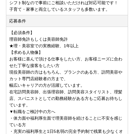
シフト制なので事前にご相談いただければ対応可能です！
子育て・家事と両立しているスタッフも多数います。
応募条件
【必須条件】
理容師免許もしくは美容師免許
★理・美容室での実務経験、1年以上
【求める人物像】
お客様に喜んで頂ける仕事をしたい方、お客様ニーズに合わ
せた丁寧な接客をしたい方
現役美容師の方はもちろん、ブランクのある方、訪問美容や
カット専門店経験者の方まで、
幅広いキャリアの方が活躍しています。
在宅訪問美容師、出張理容師、訪問美容スタイリスト、理髪
店、スパニストとしての勤務経験がある方もご応募お待ちし
ています。
▼転職をご検討中の方へ
・体力面や福利厚生面で理美容師を続けることに不安を感じ
ている方
・充実の福利厚生と1日5名弱の完全予約制で残業も少なくオ