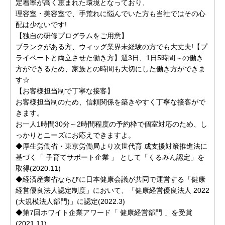
定着率が高く恵まれた環境となっており、
理容室・美容室で、手荒れに悩んでいた方も当社ではその心
配は少ないです!
【独自の研修プログラムをご用意】
ブランクがある方、ウィッグ業界未経験の方でも大丈夫!【プ
ライベートと両立させた働き方】週3日、1日5時間～の働き
方ができるため、家族との時間も大切にした働き方ができま
す☆
【お客様担当制で丁寧な接客】
お客様担当制のため、信頼関係を築きやすく丁寧な接客がで
きます。
お一人1時間30分～2時間程度の予約枠で個室対応のため、し
っかりとニーズにお応えできますよ。
◆厚生労働省・東京労働局より次世代育 成支援対策推進法に
基づく「 子育てサポート企業 」 として「くるみん認定」を
取得(2020.11)
◆経済産業省ならびに日本健康会議が共同で運営する「健康
経営優良法人認定制度」において、「健康経営優良法人 2022
(大規模法人部門)」に認定(2022.3)
◆第7回ホワイト企業アワード「 健康経営部門 」を受賞
(2021.11)