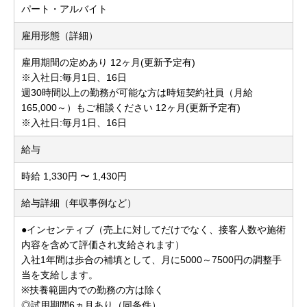
パート・アルバイト
雇用形態（詳細）
雇用期間の定めあり 12ヶ月(更新予定有)
※入社日:毎月1日、16日
週30時間以上の勤務が可能な方は時短契約社員（月給
165,000～）もご相談ください 12ヶ月(更新予定有)
※入社日:毎月1日、16日
給与
時給 1,330円 〜 1,430円
給与詳細（年収事例など）
●インセンティブ（売上に対してだけでなく、接客人数や施術
内容を含めて評価され支給されます）
入社1年間は歩合の補填として、月に5000～7500円の調整手
当を支給します。
※扶養範囲内での勤務の方は除く
◎試用期間6ヵ月あり（同条件）