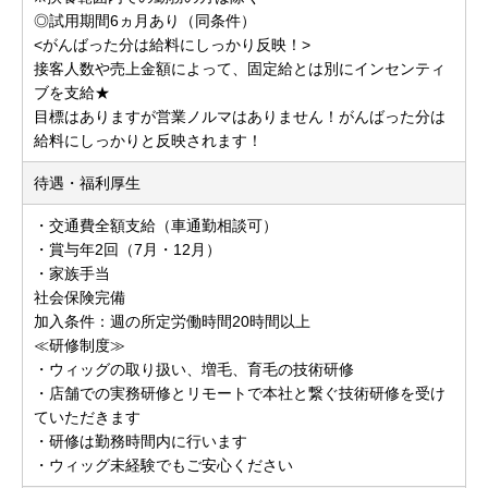
◎試用期間6ヵ月あり（同条件）
<がんばった分は給料にしっかり反映！>
接客人数や売上金額によって、固定給とは別にインセンティ
ブを支給★
目標はありますが営業ノルマはありません！がんばった分は
給料にしっかりと反映されます！
待遇・福利厚生
・交通費全額支給（車通勤相談可）
・賞与年2回（7月・12月）
・家族手当
社会保険完備
加入条件：週の所定労働時間20時間以上
≪研修制度≫
・ウィッグの取り扱い、増毛、育毛の技術研修
・店舗での実務研修とリモートで本社と繋ぐ技術研修を受け
ていただきます
・研修は勤務時間内に行います
・ウィッグ未経験でもご安心ください