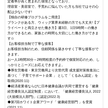
定着率が高く恵まれた環境となっており、
理容室・美容室で、手荒れに悩んでいた方も当社ではその心
配は少ないです!
【独自の研修プログラムをご用意】
ブランクがある方、ウィッグ業界未経験の方でも大丈夫!【プ
ライベートと両立させた働き方】週3日、1日5時間～の働き
方ができるため、家族との時間も大切にした働き方ができま
す☆
【お客様担当制で丁寧な接客】
お客様担当制のため、信頼関係を築きやすく丁寧な接客がで
きます。
お一人1時間30分～2時間程度の予約枠で個室対応のため、し
っかりとニーズにお応えできますよ。
◆厚生労働省・東京労働局より次世代育 成支援対策推進法に
基づく「 子育てサポート企業 」 として「くるみん認定」を
取得(2020.11)
◆経済産業省ならびに日本健康会議が共同で運営する「健康
経営優良法人認定制度」において、「健康経営優良法人 2022
(大規模法人部門)」に認定(2022.3)
◆第7回ホワイト企業アワード「 健康経営部門 」を受賞
(2021.11)