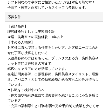
シフト制なので事前にご相談いただければ対応可能です！
子育て・家事と両立しているスタッフも多数います。
応募条件
【必須条件】
理容師免許もしくは美容師免許
★理・美容室での実務経験、1年以上
【求める人物像】
お客様に喜んで頂ける仕事をしたい方、お客様ニーズに合わ
せた丁寧な接客をしたい方
現役美容師の方はもちろん、ブランクのある方、訪問美容や
カット専門店経験者の方まで、
幅広いキャリアの方が活躍しています。
在宅訪問美容師、出張理容師、訪問美容スタイリスト、理髪
店、スパニストとしての勤務経験がある方もご応募お待ちし
ています。
▼転職をご検討中の方へ
・体力面や福利厚生面で理美容師を続けることに不安を感じ
ている方
・充実の福利厚生と1日5名弱の完全予約制で残業も少なくオ