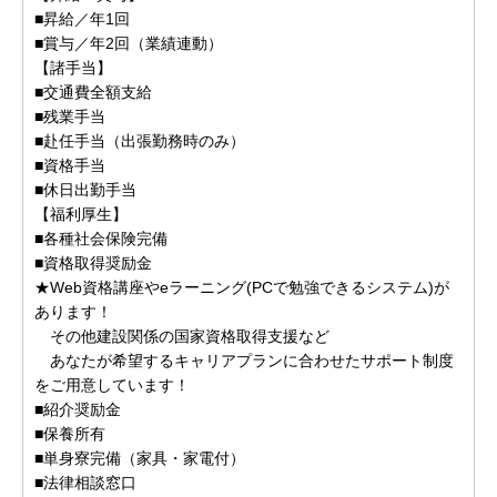
■昇給／年1回
■賞与／年2回（業績連動）
【諸手当】
■交通費全額支給
■残業手当
■赴任手当（出張勤務時のみ）
■資格手当
■休日出勤手当
【福利厚生】
■各種社会保険完備
■資格取得奨励金
★Web資格講座やeラーニング(PCで勉強できるシステム)が
あります！
その他建設関係の国家資格取得支援など
あなたが希望するキャリアプランに合わせたサポート制度
をご用意しています！
■紹介奨励金
■保養所有
■単身寮完備（家具・家電付）
■法律相談窓口