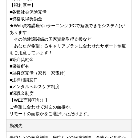
【福利厚生】
■各種社会保険完備
■資格取得奨励金
★Web資格講座やeラーニング(PCで勉強できるシステム)が
あります！
その他建設関係の国家資格取得支援など
あなたが希望するキャリアプランに合わせたサポート制度
をご用意しています！
■紹介奨励金
■保養所有
■単身寮完備（家具・家電付）
■法律相談窓口
■メンタルヘルスケア制度
■退職金制度
【WEB面接可能！】
ご希望に合わせて対面の面接か、
リモートの面接かをご選択いただけます。
勤務先
学校などの教育施設、病院などの医療施設、倉庫など多彩な