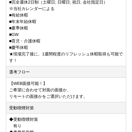
■完全週休2日制（土曜日; 日曜日; 祝日; 会社指定日）
※当社カレンダーによる
■有給休暇
■年末年始休暇
■夏季休暇
■GW
■育児・介護休暇
■慶弔休暇
★現場完了後に、1週間程度のリフレッシュ休暇取得も可能で
す！
選考フロー
【WEB面接可能！】
ご希望に合わせて対面の面接か、
リモートの面接かをご選択いただけます。
受動喫煙対策
◆受動喫煙対策
有り