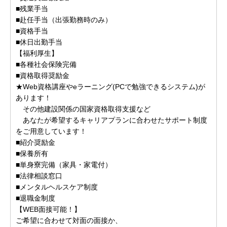
■残業手当
■赴任手当（出張勤務時のみ）
■資格手当
■休日出勤手当
【福利厚生】
■各種社会保険完備
■資格取得奨励金
★Web資格講座やeラーニング(PCで勉強できるシステム)が
あります！
その他建設関係の国家資格取得支援など
あなたが希望するキャリアプランに合わせたサポート制度
をご用意しています！
■紹介奨励金
■保養所有
■単身寮完備（家具・家電付）
■法律相談窓口
■メンタルヘルスケア制度
■退職金制度
【WEB面接可能！】
ご希望に合わせて対面の面接か、