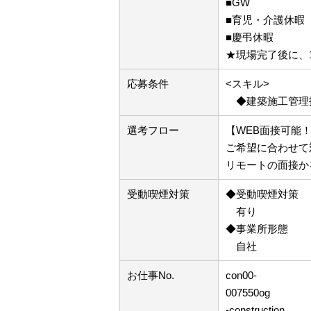
■GW
■育児・介護休暇
■慶弔休暇
★現場完了後に、
応募条件
<スキル>
◆建築施工管理
選考フロー
【WEB面接可能
ご希望に合わせて
リモートの面接か
受動喫煙対策
◆受動喫煙対策
有り
◆事業所形態
自社
お仕事No.
con00-
007550og
-construction