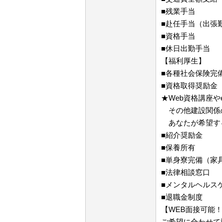
■残業手当
■赴任手当（出張
■資格手当
■休日出勤手当
【福利厚生】
■各種社会保険完
■資格取得奨励金
★Web資格講座や
その他建設関係
あなたが希望す
■紹介奨励金
■保養所有
■単身寮完備（家
■法律相談窓口
■メンタルヘルス
■退職金制度
【WEB面接可能
ご希望に合わせて