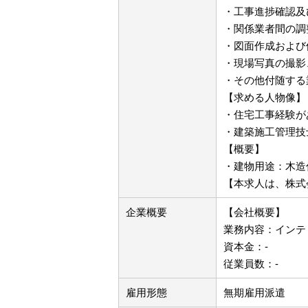
・工事進捗確認及
・関係業者間の調
・図面作成および
・現場写真の撮影
・その他付随する
【求める人物像】
・住宅工事経験が
・建築施工管理技
【概要】
・建物用途：木造
【本求人は、株式
企業概要
【会社概要】
業務内容：インテ
資本金：-
従業員数：-
雇用形態
無期雇用派遣