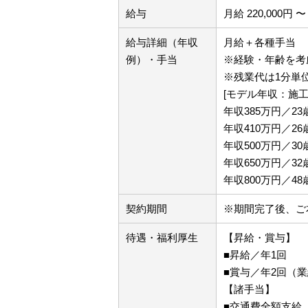
給与
月給 220,000円 〜 
給与詳細（年収
月給＋各種手当
例）・手当
※経験・年齢を考
※残業代は1分単位
[モデル年収：施工
年収385万円／2
年収410万円／2
年収500万円／3
年収650万円／3
年収800万円／4
契約期間
※期間完了後、ご
待遇・福利厚生
【昇給・賞与】
■昇給／年1回
■賞与／年2回（
【諸手当】
■交通費全額支給