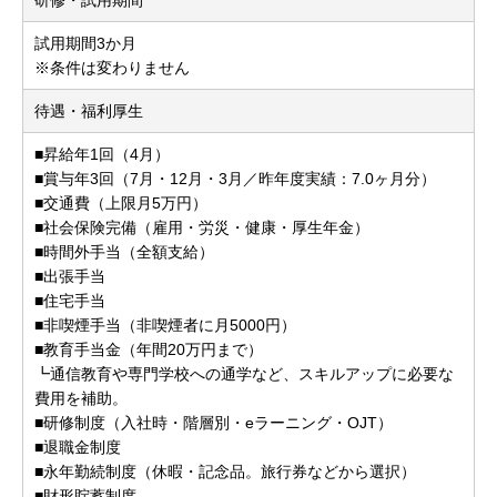
試用期間3か月
※条件は変わりません
待遇・福利厚生
■昇給年1回（4月）
■賞与年3回（7月・12月・3月／昨年度実績：7.0ヶ月分）
■交通費（上限月5万円）
■社会保険完備（雇用・労災・健康・厚生年金）
■時間外手当（全額支給）
■出張手当
■住宅手当
■非喫煙手当（非喫煙者に月5000円）
■教育手当金（年間20万円まで）
┗通信教育や専門学校への通学など、スキルアップに必要な
費用を補助。
■研修制度（入社時・階層別・eラーニング・OJT）
■退職金制度
■永年勤続制度（休暇・記念品。旅行券などから選択）
■財形貯蓄制度