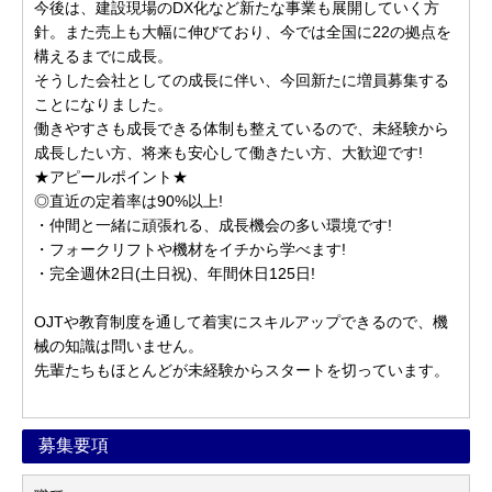
今後は、建設現場のDX化など新たな事業も展開していく方
針。また売上も大幅に伸びており、今では全国に22の拠点を
構えるまでに成長。
そうした会社としての成長に伴い、今回新たに増員募集する
ことになりました。
働きやすさも成長できる体制も整えているので、未経験から
成長したい方、将来も安心して働きたい方、大歓迎です!
★アピールポイント★
◎直近の定着率は90%以上!
・仲間と一緒に頑張れる、成長機会の多い環境です!
・フォークリフトや機材をイチから学べます!
・完全週休2日(土日祝)、年間休日125日!
OJTや教育制度を通して着実にスキルアップできるので、機
械の知識は問いません。
先輩たちもほとんどが未経験からスタートを切っています。
募集要項