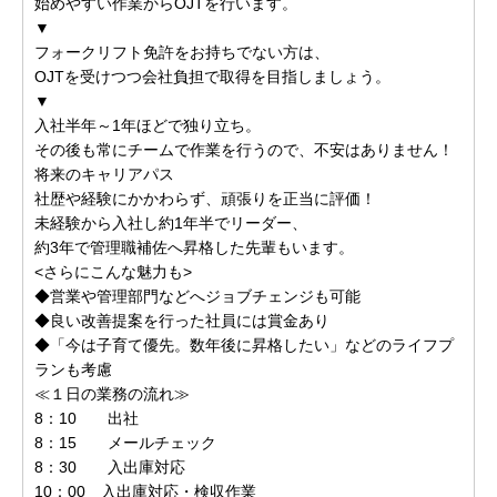
始めやすい作業からOJTを行います。
▼
フォークリフト免許をお持ちでない方は、
OJTを受けつつ会社負担で取得を目指しましょう。
▼
入社半年～1年ほどで独り立ち。
その後も常にチームで作業を行うので、不安はありません！
将来のキャリアパス
社歴や経験にかかわらず、頑張りを正当に評価！
未経験から入社し約1年半でリーダー、
約3年で管理職補佐へ昇格した先輩もいます。
<さらにこんな魅力も>
◆営業や管理部門などへジョブチェンジも可能
◆良い改善提案を行った社員には賞金あり
◆「今は子育て優先。数年後に昇格したい」などのライフプ
ランも考慮
≪１日の業務の流れ≫
8：10 出社
8：15 メールチェック
8：30 入出庫対応
10：00 入出庫対応・検収作業