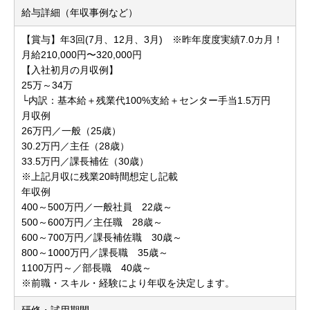
給与詳細（年収事例など）
【賞与】年3回(7月、12月、3月) ※昨年度度実績7.0カ月！
月給210,000円〜320,000円
【入社初月の月収例】
25万～34万
└内訳：基本給＋残業代100%支給＋センター手当1.5万円
月収例
26万円／一般（25歳）
30.2万円／主任（28歳）
33.5万円／課長補佐（30歳）
※上記月収に残業20時間想定し記載
年収例
400～500万円／一般社員 22歳～
500～600万円／主任職 28歳～
600～700万円／課長補佐職 30歳～
800～1000万円／課長職 35歳～
1100万円～／部長職 40歳～
※前職・スキル・経験により年収を決定します。
研修・試用期間