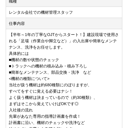
職種
レンタル会社での機材管理スタッフ
仕事内容
【半年～1年の丁寧なOJTからスタート！】建設現場で使用さ
れる「足場（作業台や脚立など）」の入出庫や簡単なメンテ
ナンス、洗浄をお任せします。
具体的には
■機材の数や状態のチェック
■トラックへの機材の積み込み・積み下ろし
■簡単なメンテナンス、部品交換・洗浄 など
<機材の種類について>
当社が扱う機材は約680種類にのぼりますが、
すべてをすぐに覚える必要はナシ！
よく扱う機材は決まっているので（約30種類）、
まずはそこから覚えていけばOKです◎
入社後の流れ
先輩があなた専用の指導計画書を作成！
計画書に沿い、機材のチェックや洗浄など