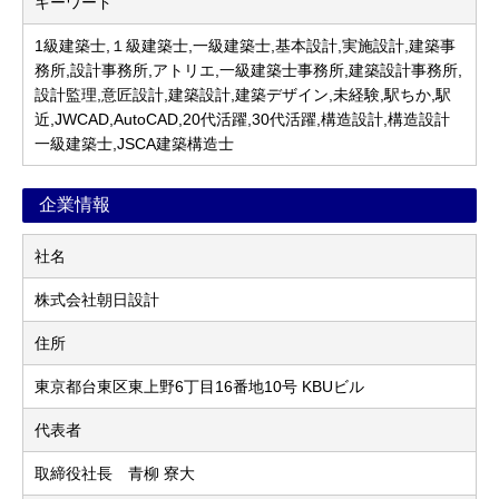
キーワード
1級建築士,１級建築士,一級建築士,基本設計,実施設計,建築事
務所,設計事務所,アトリエ,一級建築士事務所,建築設計事務所,
設計監理,意匠設計,建築設計,建築デザイン,未経験,駅ちか,駅
近,JWCAD,AutoCAD,20代活躍,30代活躍,構造設計,構造設計
一級建築士,JSCA建築構造士
企業情報
社名
株式会社朝日設計
住所
東京都台東区東上野6丁目16番地10号 KBUビル
代表者
取締役社長 青柳 寮大