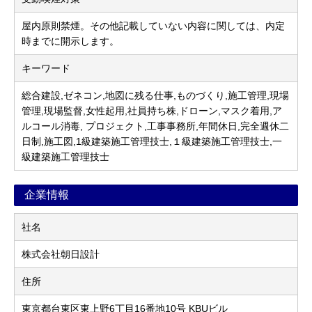
屋内原則禁煙。その他記載していない内容に関しては、内定
時までに開示します。
キーワード
総合建設,ゼネコン,地図に残る仕事,ものづくり,施工管理,現場
管理,現場監督,女性起用,社員持ち株,ドローン,マスク着用,ア
ルコール消毒, プロジェクト,工事事務所,年間休日,完全週休二
日制,施工図,1級建築施工管理技士,１級建築施工管理技士,一
級建築施工管理技士
企業情報
社名
株式会社朝日設計
住所
東京都台東区東上野6丁目16番地10号 KBUビル