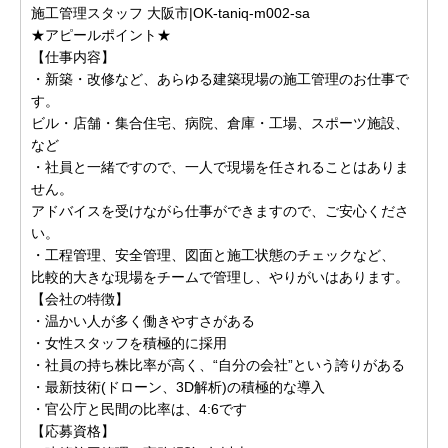
施工管理スタッフ 大阪市|OK-taniq-m002-sa
★アピールポイント★
【仕事内容】
・新築・改修など、あらゆる建築現場の施工管理のお仕事で
す。
ビル・店舗・集合住宅、病院、倉庫・工場、スポーツ施設、
など
・社員と一緒ですので、一人で現場を任されることはありま
せん。
アドバイスを受けながら仕事ができますので、ご安心くださ
い。
・工程管理、安全管理、図面と施工状態のチェックなど、
比較的大きな現場をチームで管理し、やりがいはあります。
【会社の特徴】
・温かい人が多く働きやすさがある
・女性スタッフを積極的に採用
・社員の持ち株比率が高く、“自分の会社”という誇りがある
・最新技術(ドローン、3D解析)の積極的な導入
・官公庁と民間の比率は、4:6です
【応募資格】