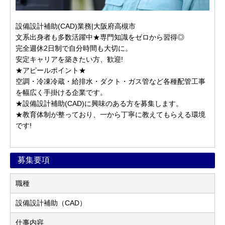
設備設計補助(CAD)業務|大阪府高槻市
文系出身者も多数活躍中★専門知識をゼロから習得◎
完全週休2日制で自分時間も大切に。
安定キャリアを築きたい方、歓迎!
★アピールポイント★
空調・冷凍冷蔵・給排水・ダクト・ガス管など各種配管工事
を幅広く手掛ける企業です。
★設備設計補助(CAD)に興味のある方を募集します。
★教育体制が整っており、一から丁寧に教えてもらえる環境
です!
募集要項
職種
設備設計補助（CAD）
仕事内容