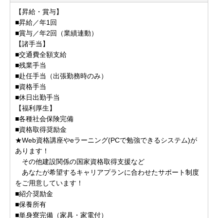
【昇給・賞与】
■昇給／年1回
■賞与／年2回（業績連動）
【諸手当】
■交通費全額支給
■残業手当
■赴任手当（出張勤務時のみ）
■資格手当
■休日出勤手当
【福利厚生】
■各種社会保険完備
■資格取得奨励金
★Web資格講座やeラーニング(PCで勉強できるシステム)が
あります！
その他建設関係の国家資格取得支援など
あなたが希望するキャリアプランに合わせたサポート制度
をご用意しています！
■紹介奨励金
■保養所有
■単身寮完備（家具・家電付）