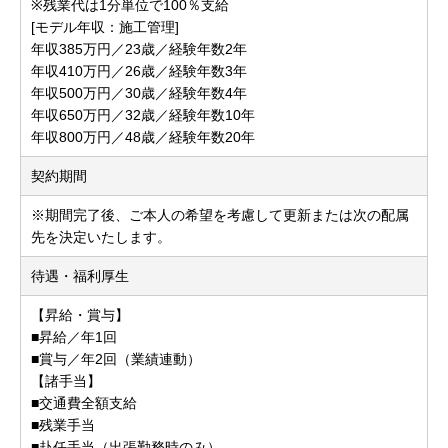
※残業代は1分単位で100％支給
[モデル年収：施工管理]
年収385万円／23歳／経験年数2年
年収410万円／26歳／経験年数3年
年収500万円／30歳／経験年数4年
年収650万円／32歳／経験年数10年
年収800万円／48歳／経験年数20年
契約期間
※期間完了後、ご本人の希望を考慮して更新または次の配属
先を決定いたします。
待遇・福利厚生
【昇給・賞与】
■昇給／年1回
■賞与／年2回（業績連動）
【諸手当】
■交通費全額支給
■残業手当
■赴任手当（出張勤務時のみ）