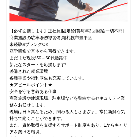
【必ず面接します】正社員|固定給|賞与年2回|経験一切不問|
商業施設の駐車場誘導警備員|札幌市豊平区
未経験&ブランクOK
座学研修で基本から習得できます。
まだまだ現役!50～60代活躍中
新たなスタートを応援します!
整備された就業環境
各種手当や福利厚生も充実しています。
★アピールポイント★
安全を守る意義ある仕事
商業施設や建設現場、駐車場などを警備するセキュリティ業
務をお任せします。
現場は日々異なるため、関わる人もさまざま。常に新鮮な気
持ちで働くことができます。
また、資格取得を支援するサポート制度もあり、1からキャリ
アを築ける環境。