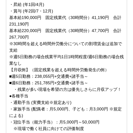
・昇給 (年1回/4月)
・賞与 (年2回/7・12月)
基本給190,000円 固定残業代（30時間分）41,190円 合計
231,190円
基本給220,000円 固定残業代（30時間分）47,700円 合計
267,700円
※30時間を超える時間外労働分についての割増賃金は追加で
支給
※週5日勤務の場合残業平均1日1時間程度/週6日勤務の場合残
業なし
【月収例】（固定残業を超える時間外労働発生の例）
■週5日勤務：238,055円+交通費+諸手当～
■週6日勤務：251,785円+交通費+諸手当～
・残業が多い現場を希望の方は優先しさらに月収アップ！
●各種手当
・通勤手当 (実費支給※規定あり)
・家族手当 (配偶者：月5,000円、子ども：月3,000円 ※規定
による)
・冠位手当（能力手当）：月5,000円～50,000円
※現場で働く社員に向けての評価制度