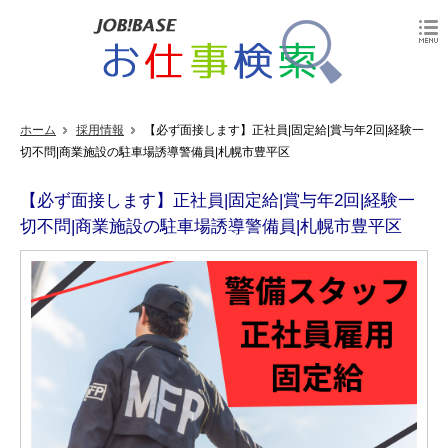
ホーム
採用情報
【必ず面接します】正社員|固定給|賞与年2回|経験一
切不問|商業施設の駐車場誘導警備員|札幌市豊平区
【必ず面接します】正社員|固定給|賞与年2回|経験一
切不問|商業施設の駐車場誘導警備員|札幌市豊平区