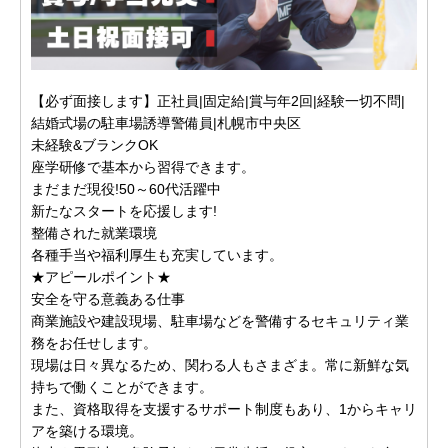
【必ず面接します】正社員|固定給|賞与年2回|経験一切不問|
結婚式場の駐車場誘導警備員|札幌市中央区
未経験&ブランクOK
座学研修で基本から習得できます。
まだまだ現役!50～60代活躍中
新たなスタートを応援します!
整備された就業環境
各種手当や福利厚生も充実しています。
★アピールポイント★
安全を守る意義ある仕事
商業施設や建設現場、駐車場などを警備するセキュリティ業
務をお任せします。
現場は日々異なるため、関わる人もさまざま。常に新鮮な気
持ちで働くことができます。
また、資格取得を支援するサポート制度もあり、1からキャリ
アを築ける環境。