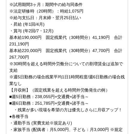
※試用期間3ヶ月：期間中の給与同条件
※法定研修時（20時間）：時給1,075円
※給与支払日：月末締・翌月25日払い
・昇給 (年1回/4月)
・賞与 (年2回/7・12月)
基本給190,000円 固定残業代（30時間分）41,190円 合計
231,190円
基本給220,000円 固定残業代（30時間分）47,700円 合計
267,700円
※30時間を超える時間外労働分についての割増賃金は追加で
支給
※週5日勤務の場合残業平均1日1時間程度/週6日勤務の場合残
業なし
【月収例】（固定残業を超える時間外労働発生の例）
■週5日勤務：238,055円+交通費+諸手当～
■週6日勤務：251,785円+交通費+諸手当～
・残業が多い現場を希望の方は優先しさらに月収アップ！
●各種手当
・通勤手当 (実費支給※規定あり)
・家族手当 (配偶者：月5,000円、子ども：月3,000円 ※規定