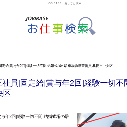
JOB!BASE おしごと検索
固定給|賞与年2回|経験一切不問|結婚式場の駐車場誘導警備員|札幌市中央区
社員|固定給|賞与年2回|経験一切不
央区
与年2回|経験一切不問|結婚式場の駐