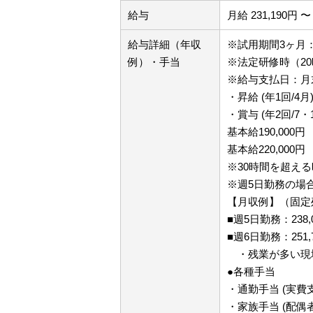
給与
月給 231,190円 〜 
給与詳細（年収
※試用期間3ヶ月
例）・手当
※法定研修時（20
※給与支払日：月
・昇給 (年1回/4月
・賞与 (年2回/7・
基本給190,000円
基本給220,000円
※30時間を超え
※週5日勤務の場
【月収例】（固定
■週5日勤務：238
■週6日勤務：251
・残業が多い現
●各種手当
・通勤手当 (実費
・家族手当 (配偶者