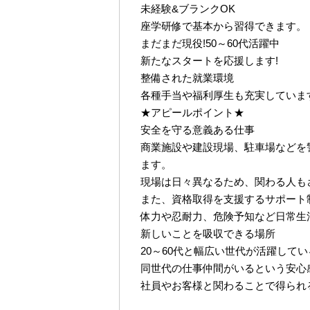
未経験&ブランクOK
座学研修で基本から習得できます。
まだまだ現役!50～60代活躍中
新たなスタートを応援します!
整備された就業環境
各種手当や福利厚生も充実していま
★アピールポイント★
安全を守る意義ある仕事
商業施設や建設現場、駐車場などを
ます。
現場は日々異なるため、関わる人も
また、資格取得を支援するサポート
体力や忍耐力、危険予知など日常生
新しいことを吸収できる場所
20～60代と幅広い世代が活躍して
同世代の仕事仲間がいるという安心
社員やお客様と関わることで得られ