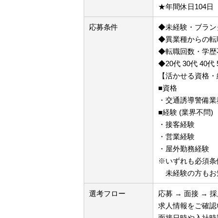
★年間休日104日
応募条件
◆未経験・ブラン
◆異業種からの転
◆転職回数・学歴
◆20代 30代 40代
【活かせる資格・
■資格
・交通誘導警備業
■経験 (業界不問)
・接客経験
・営業経験
・屋外勤務経験
※いずれも必須条
未経験の方もお
選考フロー
応募 → 面接 → 
求人情報をご確認
面接日時や入社時