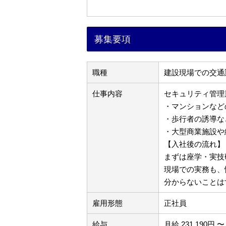
募集要項
職種
建設現場での交通
仕事内容
セキュリティ管理
・マンションなど
・歩行者の誘導な
・大型商業施設や
【入社後の流れ】
まずは座学・実技
現場での実務も、
分からないことは
雇用形態
正社員
給与
月給 231,190円 〜 