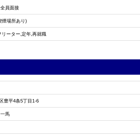
者全員面接
喫煙場所あり)
フリーター,定年,再就職
豊平4条5丁目1-6
 一馬