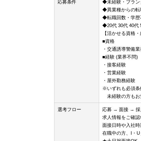
応募条件
◆未経験・ブラン
◆異業種からの転
◆転職回数・学歴
◆20代 30代 40代
【活かせる資格・
■資格
・交通誘導警備業
■経験 (業界不問)
・接客経験
・営業経験
・屋外勤務経験
※いずれも必須条
未経験の方もお
選考フロー
応募 → 面接 → 
求人情報をご確認
面接日時や入社時
在職中の方、I・
★土日祝面接OK