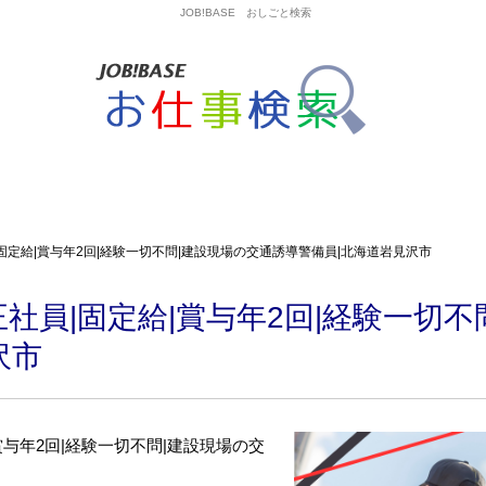
JOB!BASE おしごと検索
固定給|賞与年2回|経験一切不問|建設現場の交通誘導警備員|北海道岩見沢市
社員|固定給|賞与年2回|経験一切不
沢市
与年2回|経験一切不問|建設現場の交