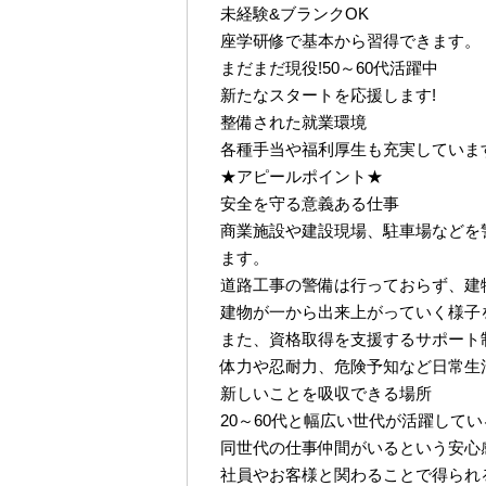
未経験&ブランクOK
座学研修で基本から習得できます。
まだまだ現役!50～60代活躍中
新たなスタートを応援します!
整備された就業環境
各種手当や福利厚生も充実していま
★アピールポイント★
安全を守る意義ある仕事
商業施設や建設現場、駐車場などを
ます。
道路工事の警備は行っておらず、建
建物が一から出来上がっていく様子
また、資格取得を支援するサポート
体力や忍耐力、危険予知など日常生
新しいことを吸収できる場所
20～60代と幅広い世代が活躍して
同世代の仕事仲間がいるという安心
社員やお客様と関わることで得られ