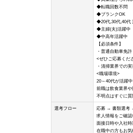
◆転職回数不問
◆ブランクOK
◆20代,30代,40
◆主婦(夫)活躍中
◆中高年活躍中
【必須条件】
・普通自動車免許
<ぜひご応募くだ
・清掃業界での実
<職場環境>
20～40代が活躍
前職は飲食業界や
不明点はすぐに質
選考フロー
応募 → 書類選考 
求人情報をご確認
面接日時や入社時
在職中の方もお気