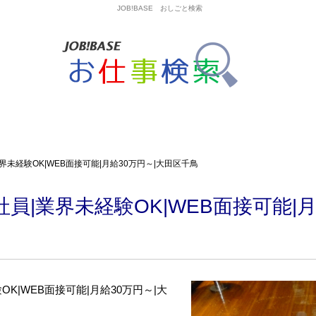
JOB!BASE おしごと検索
界未経験OK|WEB面接可能|月給30万円～|大田区千鳥
員|業界未経験OK|WEB面接可能|月
K|WEB面接可能|月給30万円～|大