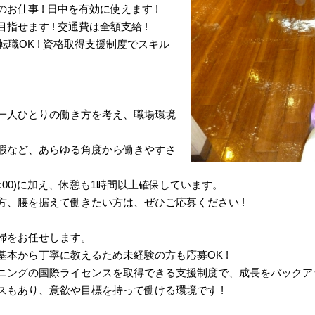
仕事 ! 日中を有効に使えます !
せます ! 交通費は全額支給 !
転職OK ! 資格取得支援制度でスキル
一人ひとりの働き方を考え、職場環境
暇など、あらゆる角度から働きやすさ
5:00)に加え、休憩も1時間以上確保しています。
方、腰を据えて働きたい方は、ぜひご応募ください !
掃をお任せします。
本から丁寧に教えるため未経験の方も応募OK !
ニングの国際ライセンスを取得できる支援制度で、成長をバックア
スもあり、意欲や目標を持って働ける環境です !