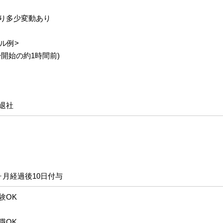
り多少変動あり
ル例>
開始の約1時間前)
退社
ヶ月経過後10日付与
験OK
職OK