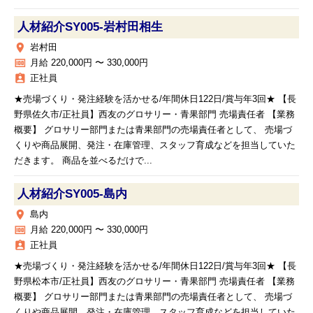
人材紹介SY005‐岩村田相生
place
岩村田
money
月給 220,000円 〜 330,000円
assignment_ind
正社員
★売場づくり・発注経験を活かせる/年間休日122日/賞与年3回★ 【長
野県佐久市/正社員】西友のグロサリー・青果部門 売場責任者 【業務
概要】 グロサリー部門または青果部門の売場責任者として、 売場づ
くりや商品展開、発注・在庫管理、スタッフ育成などを担当していた
だきます。 商品を並べるだけで...
人材紹介SY005‐島内
place
島内
money
月給 220,000円 〜 330,000円
assignment_ind
正社員
★売場づくり・発注経験を活かせる/年間休日122日/賞与年3回★ 【長
野県松本市/正社員】西友のグロサリー・青果部門 売場責任者 【業務
概要】 グロサリー部門または青果部門の売場責任者として、 売場づ
くりや商品展開、発注・在庫管理、スタッフ育成などを担当していた