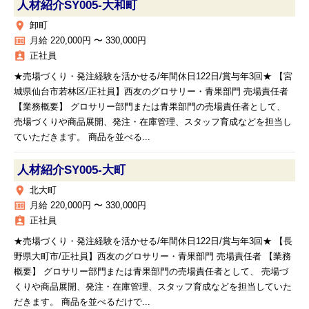
人材紹介SY005‐大和町
place
卸町
money
月給 220,000円 〜 330,000円
assignment_ind
正社員
★売場づくり・発注経験を活かせる/年間休日122日/賞与年3回★ 【宮
城県仙台市若林区/正社員】西友のグロサリー・青果部門 売場責任者
【業務概要】 グロサリー部門または青果部門の売場責任者として、
売場づくりや商品展開、発注・在庫管理、スタッフ育成などを担当し
ていただきます。 商品を並べる...
人材紹介SY005‐大町
place
北大町
money
月給 220,000円 〜 330,000円
assignment_ind
正社員
★売場づくり・発注経験を活かせる/年間休日122日/賞与年3回★ 【長
野県大町市/正社員】西友のグロサリー・青果部門 売場責任者 【業務
概要】 グロサリー部門または青果部門の売場責任者として、 売場づ
くりや商品展開、発注・在庫管理、スタッフ育成などを担当していた
だきます。 商品を並べるだけで...