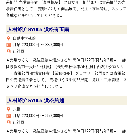
果部門 売場責任者 【業務概要】 グロサリー部門または青果部門の売
場責任者として、 売場づくりや商品展開、発注・在庫管理、スタッフ
育成などを担当していただきま...
人材紹介SY005‐浜松有玉南
place
自動車学校前
money
月給 220,000円 〜 350,000円
assignment_ind
正社員
★売場づくり・発注経験を活かせる/年間休日122日/賞与年3回★ 【静
岡県浜松市中央区/正社員】【長野県松本市/正社員】西友のグロサリ
ー・青果部門 売場責任者 【業務概要】 グロサリー部門または青果部
門の売場責任者として、 売場づくりや商品展開、発注・在庫管理、ス
タッフ育成などを担当していた...
人材紹介SY005‐浜松船越
place
八幡
money
月給 220,000円 〜 350,000円
assignment_ind
正社員
★売場づくり・発注経験を活かせる/年間休日122日/賞与年3回★ 【静