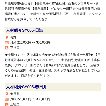
阜県岐阜市/正社員】【長野県松本市/正社員】西友のグロサリー・青
果部門 売場責任者 【業務概要】 グロサリー部門または青果部門の売
場責任者として、 売場づくりや商品展開、発注・在庫管理、スタッフ
育成などを担当していただきま...
人材紹介SY005‐日詰
place
長野
money
月給 220,000円 〜 330,000円
assignment_ind
正社員
★売場づくり・発注経験を活かせる/年間休日122日/賞与年3回★ 【長
野県長野市/正社員】西友のグロサリー・青果部門 売場責任者 【業務
概要】 グロサリー部門または青果部門の売場責任者として、 売場づ
くりや商品展開、発注・在庫管理、スタッフ育成などを担当していた
だきます。 商品を並べるだけで...
人材紹介SY005‐春日井
place
春日井
money
月給 220,000円 〜 350,000円
assignment_ind
正社員