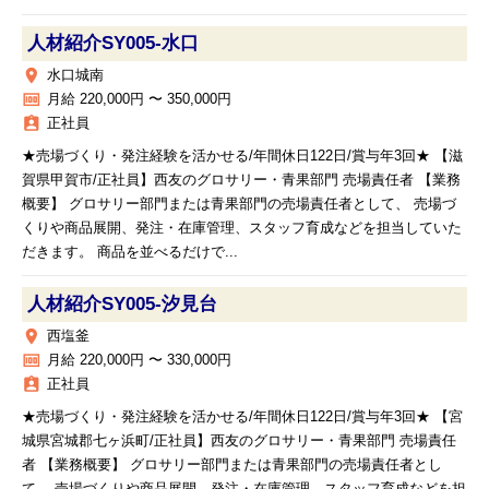
人材紹介SY005‐水口
place
水口城南
money
月給 220,000円 〜 350,000円
assignment_ind
正社員
★売場づくり・発注経験を活かせる/年間休日122日/賞与年3回★ 【滋
賀県甲賀市/正社員】西友のグロサリー・青果部門 売場責任者 【業務
概要】 グロサリー部門または青果部門の売場責任者として、 売場づ
くりや商品展開、発注・在庫管理、スタッフ育成などを担当していた
だきます。 商品を並べるだけで...
人材紹介SY005‐汐見台
place
西塩釜
money
月給 220,000円 〜 330,000円
assignment_ind
正社員
★売場づくり・発注経験を活かせる/年間休日122日/賞与年3回★ 【宮
城県宮城郡七ヶ浜町/正社員】西友のグロサリー・青果部門 売場責任
者 【業務概要】 グロサリー部門または青果部門の売場責任者とし