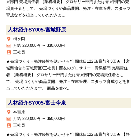
果部門 売場責任者 【業務概要】 グロサリー部門または青果部門の売
場責任者として、 売場づくりや商品展開、発注・在庫管理、スタッフ
育成などを担当していただきま...
人材紹介SY005‐宮城野原
place
榴ヶ岡
money
月給 220,000円 〜 330,000円
assignment_ind
正社員
★売場づくり・発注経験を活かせる/年間休日122日/賞与年3回★ 【宮
城県仙台市宮城野区/正社員】西友のグロサリー・青果部門 売場責任
者 【業務概要】 グロサリー部門または青果部門の売場責任者とし
て、 売場づくりや商品展開、発注・在庫管理、スタッフ育成などを担
当していただきます。 商品を並べ...
人材紹介SY005‐富士今泉
place
本吉原
money
月給 220,000円 〜 350,000円
assignment_ind
正社員
★売場づくり・発注経験を活かせる/年間休日122日/賞与年3回★ 【静