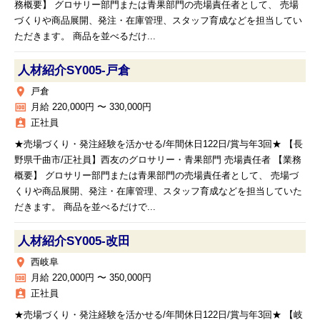
務概要】 グロサリー部門または青果部門の売場責任者として、 売場
づくりや商品展開、発注・在庫管理、スタッフ育成などを担当してい
ただきます。 商品を並べるだけ...
人材紹介SY005‐戸倉
place
戸倉
money
月給 220,000円 〜 330,000円
assignment_ind
正社員
★売場づくり・発注経験を活かせる/年間休日122日/賞与年3回★ 【長
野県千曲市/正社員】西友のグロサリー・青果部門 売場責任者 【業務
概要】 グロサリー部門または青果部門の売場責任者として、 売場づ
くりや商品展開、発注・在庫管理、スタッフ育成などを担当していた
だきます。 商品を並べるだけで...
人材紹介SY005‐改田
place
西岐阜
money
月給 220,000円 〜 350,000円
assignment_ind
正社員
★売場づくり・発注経験を活かせる/年間休日122日/賞与年3回★ 【岐