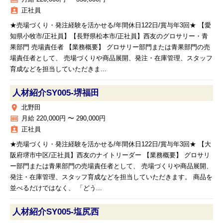
assignment_ind
正社員
★売場づくり・発注経験を活かせる/年間休日122日/賞与年3回★ 【愛
知県小牧市/正社員】【長野県松本市/正社員】西友のグロサリー・青
果部門 売場責任者 【業務概要】 グロサリー部門または青果部門の売
場責任者として、 売場づくりや商品展開、発注・在庫管理、スタッフ
育成などを担当していただきま...
人材紹介SY005‐堺福田
place
北野田
money
月給 220,000円 〜 290,000円
assignment_ind
正社員
★売場づくり・発注経験を活かせる/年間休日122日/賞与年3回★ 【大
阪府堺市中区/正社員】西友のナイトリーダー 【業務概要】 グロサリ
ー部門または青果部門の売場責任者として、 売場づくりや商品展開、
発注・在庫管理、スタッフ育成などを担当していただきます。 商品を
並べるだけではなく、 「どう...
人材紹介SY005‐塩尻西