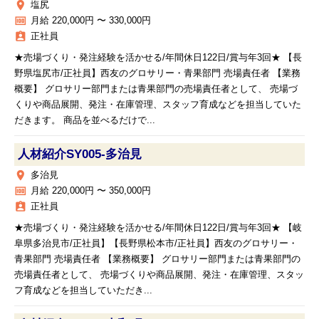
place
塩尻
money
月給 220,000円 〜 330,000円
assignment_ind
正社員
★売場づくり・発注経験を活かせる/年間休日122日/賞与年3回★ 【長
野県塩尻市/正社員】西友のグロサリー・青果部門 売場責任者 【業務
概要】 グロサリー部門または青果部門の売場責任者として、 売場づ
くりや商品展開、発注・在庫管理、スタッフ育成などを担当していた
だきます。 商品を並べるだけで...
人材紹介SY005‐多治見
place
多治見
money
月給 220,000円 〜 350,000円
assignment_ind
正社員
★売場づくり・発注経験を活かせる/年間休日122日/賞与年3回★ 【岐
阜県多治見市/正社員】【長野県松本市/正社員】西友のグロサリー・
青果部門 売場責任者 【業務概要】 グロサリー部門または青果部門の
売場責任者として、 売場づくりや商品展開、発注・在庫管理、スタッ
フ育成などを担当していただき...