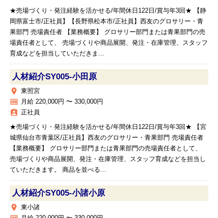
★売場づくり・発注経験を活かせる/年間休日122日/賞与年3回★ 【静
岡県富士市/正社員】【長野県松本市/正社員】西友のグロサリー・青
果部門 売場責任者 【業務概要】 グロサリー部門または青果部門の売
場責任者として、 売場づくりや商品展開、発注・在庫管理、スタッフ
育成などを担当していただきま...
人材紹介SY005‐小田原
place
東照宮
money
月給 220,000円 〜 330,000円
assignment_ind
正社員
★売場づくり・発注経験を活かせる/年間休日122日/賞与年3回★ 【宮
城県仙台市青葉区/正社員】西友のグロサリー・青果部門 売場責任者
【業務概要】 グロサリー部門または青果部門の売場責任者として、
売場づくりや商品展開、発注・在庫管理、スタッフ育成などを担当し
ていただきます。 商品を並べる...
人材紹介SY005‐小諸小原
place
東小諸