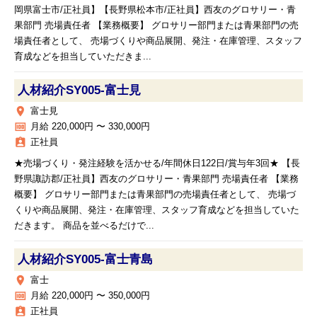
岡県富士市/正社員】【長野県松本市/正社員】西友のグロサリー・青
果部門 売場責任者 【業務概要】 グロサリー部門または青果部門の売
場責任者として、 売場づくりや商品展開、発注・在庫管理、スタッフ
育成などを担当していただきま...
人材紹介SY005‐富士見
place
富士見
money
月給 220,000円 〜 330,000円
assignment_ind
正社員
★売場づくり・発注経験を活かせる/年間休日122日/賞与年3回★ 【長
野県諏訪郡/正社員】西友のグロサリー・青果部門 売場責任者 【業務
概要】 グロサリー部門または青果部門の売場責任者として、 売場づ
くりや商品展開、発注・在庫管理、スタッフ育成などを担当していた
だきます。 商品を並べるだけで...
人材紹介SY005‐富士青島
place
富士
money
月給 220,000円 〜 350,000円
assignment_ind
正社員