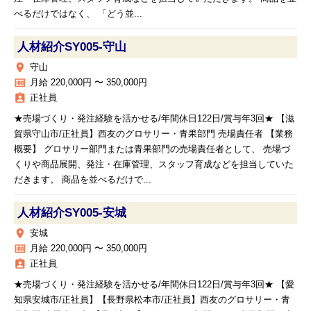
べるだけではなく、 「どう並...
人材紹介SY005‐守山
place
守山
money
月給 220,000円 〜 350,000円
assignment_ind
正社員
★売場づくり・発注経験を活かせる/年間休日122日/賞与年3回★ 【滋
賀県守山市/正社員】西友のグロサリー・青果部門 売場責任者 【業務
概要】 グロサリー部門または青果部門の売場責任者として、 売場づ
くりや商品展開、発注・在庫管理、スタッフ育成などを担当していた
だきます。 商品を並べるだけで...
人材紹介SY005‐安城
place
安城
money
月給 220,000円 〜 350,000円
assignment_ind
正社員
★売場づくり・発注経験を活かせる/年間休日122日/賞与年3回★ 【愛
知県安城市/正社員】【長野県松本市/正社員】西友のグロサリー・青