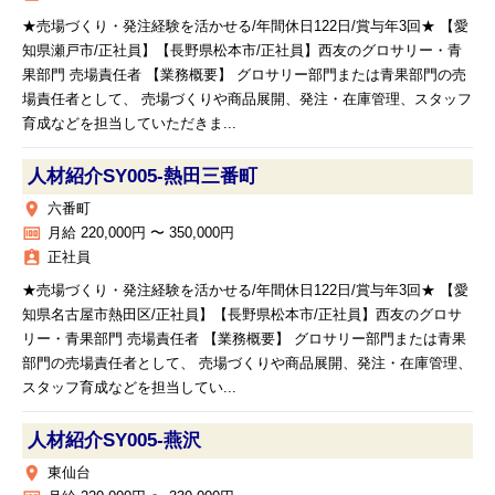
★売場づくり・発注経験を活かせる/年間休日122日/賞与年3回★ 【愛
知県瀬戸市/正社員】【長野県松本市/正社員】西友のグロサリー・青
果部門 売場責任者 【業務概要】 グロサリー部門または青果部門の売
場責任者として、 売場づくりや商品展開、発注・在庫管理、スタッフ
育成などを担当していただきま...
人材紹介SY005‐熱田三番町
place
六番町
money
月給 220,000円 〜 350,000円
assignment_ind
正社員
★売場づくり・発注経験を活かせる/年間休日122日/賞与年3回★ 【愛
知県名古屋市熱田区/正社員】【長野県松本市/正社員】西友のグロサ
リー・青果部門 売場責任者 【業務概要】 グロサリー部門または青果
部門の売場責任者として、 売場づくりや商品展開、発注・在庫管理、
スタッフ育成などを担当してい...
人材紹介SY005‐燕沢
place
東仙台