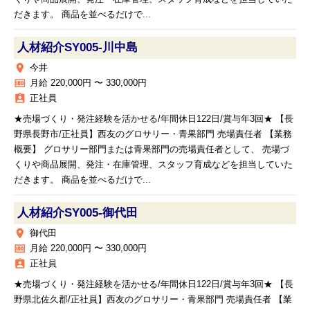
だきます。 商品を並べるだけで...
人材紹介SY005‐川中島
place
今井
money
月給 220,000円 〜 330,000円
assignment_ind
正社員
★売場づくり・発注経験を活かせる/年間休日122日/賞与年3回★ 【長
野県長野市/正社員】西友のグロサリー・青果部門 売場責任者 【業務
概要】 グロサリー部門または青果部門の売場責任者として、 売場づ
くりや商品展開、発注・在庫管理、スタッフ育成などを担当していた
だきます。 商品を並べるだけで...
人材紹介SY005‐御代田
place
御代田
money
月給 220,000円 〜 330,000円
assignment_ind
正社員
★売場づくり・発注経験を活かせる/年間休日122日/賞与年3回★ 【長
野県北佐久郡/正社員】西友のグロサリー・青果部門 売場責任者 【業