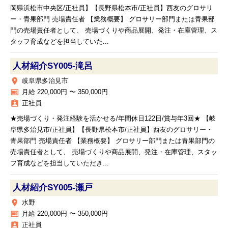
岡県浜松市中央区/正社員】【長野県松本市/正社員】西友のグロサリ
ー・青果部門 売場責任者 【業務概要】 グロサリー部門または青果部
門の売場責任者として、 売場づくりや商品展開、発注・在庫管理、ス
タッフ育成などを担当していた...
人材紹介SY005‐滝呂
place
岐阜県多治見市
money
月給 220,000円 〜 350,000円
assignment_ind
正社員
★売場づくり・発注経験を活かせる/年間休日122日/賞与年3回★ 【岐
阜県多治見市/正社員】【長野県松本市/正社員】西友のグロサリー・
青果部門 売場責任者 【業務概要】 グロサリー部門または青果部門の
売場責任者として、 売場づくりや商品展開、発注・在庫管理、スタッ
フ育成などを担当していただき...
人材紹介SY005‐瀬戸
place
水野
money
月給 220,000円 〜 350,000円
assignment_ind
正社員