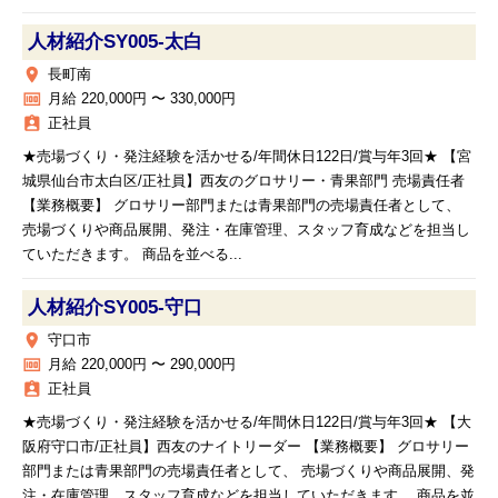
人材紹介SY005‐太白
place
長町南
money
月給 220,000円 〜 330,000円
assignment_ind
正社員
★売場づくり・発注経験を活かせる/年間休日122日/賞与年3回★ 【宮
城県仙台市太白区/正社員】西友のグロサリー・青果部門 売場責任者
【業務概要】 グロサリー部門または青果部門の売場責任者として、
売場づくりや商品展開、発注・在庫管理、スタッフ育成などを担当し
ていただきます。 商品を並べる...
人材紹介SY005‐守口
place
守口市
money
月給 220,000円 〜 290,000円
assignment_ind
正社員
★売場づくり・発注経験を活かせる/年間休日122日/賞与年3回★ 【大
阪府守口市/正社員】西友のナイトリーダー 【業務概要】 グロサリー
部門または青果部門の売場責任者として、 売場づくりや商品展開、発
注・在庫管理、スタッフ育成などを担当していただきます。 商品を並