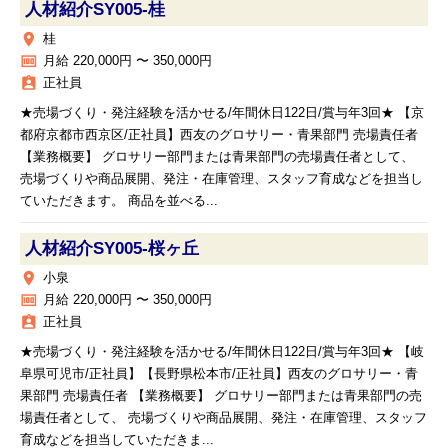
人材紹介SY005‐桂
place
桂
money
月給 220,000円 〜 350,000円
assignment_ind
正社員
★売場づくり・発注経験を活かせる/年間休日122日/賞与年3回★ 【京
都府京都市西京区/正社員】西友のグロサリー・青果部門 売場責任者
【業務概要】 グロサリー部門または青果部門の売場責任者として、
売場づくりや商品展開、発注・在庫管理、スタッフ育成などを担当し
ていただきます。 商品を並べる...
人材紹介SY005‐桜ヶ丘
place
小泉
money
月給 220,000円 〜 350,000円
assignment_ind
正社員
★売場づくり・発注経験を活かせる/年間休日122日/賞与年3回★ 【岐
阜県可児市/正社員】【長野県松本市/正社員】西友のグロサリー・青
果部門 売場責任者 【業務概要】 グロサリー部門または青果部門の売
場責任者として、 売場づくりや商品展開、発注・在庫管理、スタッフ
育成などを担当していただきま...