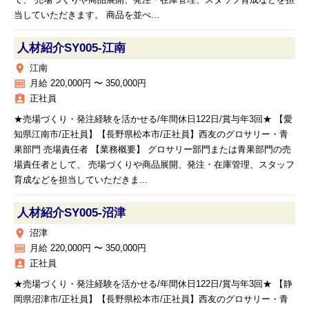
て、 売場づくりや商品展開、発注・在庫管理、スタッフ育成などを担
当していただきます。 商品を並べ...
人材紹介SY005‐江南
place
江南
money
月給 220,000円 〜 350,000円
assignment_ind
正社員
★売場づくり・発注経験を活かせる/年間休日122日/賞与年3回★ 【愛
知県江南市/正社員】【長野県松本市/正社員】西友のグロサリー・青
果部門 売場責任者 【業務概要】 グロサリー部門または青果部門の売
場責任者として、 売場づくりや商品展開、発注・在庫管理、スタッフ
育成などを担当していただきま...
人材紹介SY005‐沼津
place
沼津
money
月給 220,000円 〜 350,000円
assignment_ind
正社員
★売場づくり・発注経験を活かせる/年間休日122日/賞与年3回★ 【静
岡県沼津市/正社員】【長野県松本市/正社員】西友のグロサリー・青