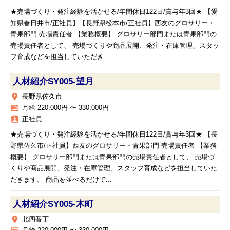
★売場づくり・発注経験を活かせる/年間休日122日/賞与年3回★ 【愛
知県春日井市/正社員】【長野県松本市/正社員】西友のグロサリー・
青果部門 売場責任者 【業務概要】 グロサリー部門または青果部門の
売場責任者として、 売場づくりや商品展開、発注・在庫管理、スタッ
フ育成などを担当していただき...
人材紹介SY005‐望月
place
長野県佐久市
money
月給 220,000円 〜 330,000円
assignment_ind
正社員
★売場づくり・発注経験を活かせる/年間休日122日/賞与年3回★ 【長
野県佐久市/正社員】西友のグロサリー・青果部門 売場責任者 【業務
概要】 グロサリー部門または青果部門の売場責任者として、 売場づ
くりや商品展開、発注・在庫管理、スタッフ育成などを担当していた
だきます。 商品を並べるだけで...
人材紹介SY005‐木町
place
北四番丁