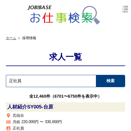
ホーム
採用情報
求人一覧
全12,460件（6701〜6750件を表示中）
人材紹介SY005‐台原
place
北仙台
money
月給 220,000円 〜 330,000円
assignment_ind
正社員